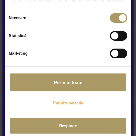
butonul corespunzător. Fac excepție cookie-urile necesare,
care sunt activate automat, conform legislației în vigoare.
Prezentare video la distanta
Selecția
Necesare
consimțământului
Statistică
Service și asistență rutieră
Marketing
Contract Buy-Back & Trade-In
Permite toate
Permite selecția
Livrare la domiciliu
Respinge