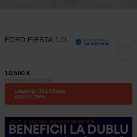
FORD FIESTA 1.1L
10.500 €
TVA INCLUS DEDUCTIBIL
Leasing:
151
€/luna
Avans:
25
%