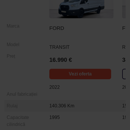
Marca
FORD
FO
Model
TRANSIT
RA
Preț
16.990 €
34
Vezi oferta
2022
20
Anul fabricației
Rulaj
140.306 Km
154
Capacitate
1995
19
cilindrică