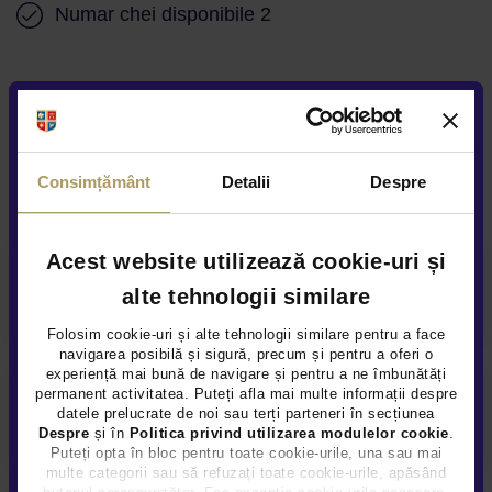
Numar chei disponibile 2
Alte servicii disponibile
Consimțământ
Detalii
Despre
Acest website utilizează cookie-uri și
Finantare flexibila
alte tehnologii similare
Folosim cookie-uri și alte tehnologii similare pentru a face
navigarea posibilă și sigură, precum și pentru a oferi o
experiență mai bună de navigare și pentru a ne îmbunătăți
permanent activitatea. Puteți afla mai multe informații despre
Garanție extinsă
datele prelucrate de noi sau terți parteneri în secțiunea
Despre
și în
Politica privind utilizarea modulelor cookie
.
Puteți opta în bloc pentru toate cookie-urile, una sau mai
multe categorii sau să refuzați toate cookie-urile, apăsând