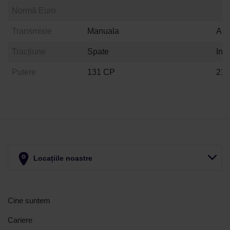
Normă Euro
Transmisie
Manuala
Aut
Tracțiune
Spate
Int
Putere
131 CP
21
Locațiile noastre
Cine suntem
Cariere