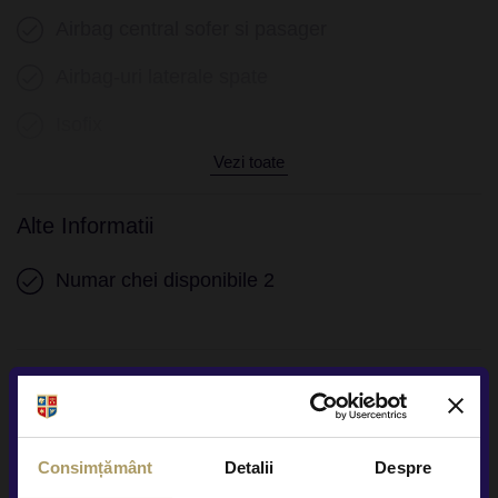
Airbag central sofer si pasager
Airbag-uri laterale spate
Isofix
Vezi toate
Alte Informatii
Numar chei disponibile 2
Alte servicii disponibile
Consimțământ
Detalii
Despre