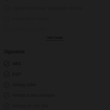
Oglinzi exterioare rabatabile electric
Asistenta in rampa
Lumini de zi LED
Vezi toate
Faruri ceata LED
Sistem Start/Stop
Siguranta
Senzori presiune roti
ABS
Frana parcare electrica
ESP
Airbag sofer
Airbag scaun pasager
Airbag-uri cap fata