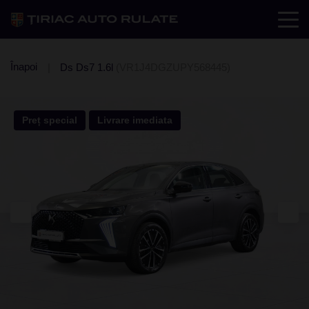
Înapoi
Ds Ds7 1.6l
(VR1J4DGZUPY568445)
Preț special
Livrare imediata