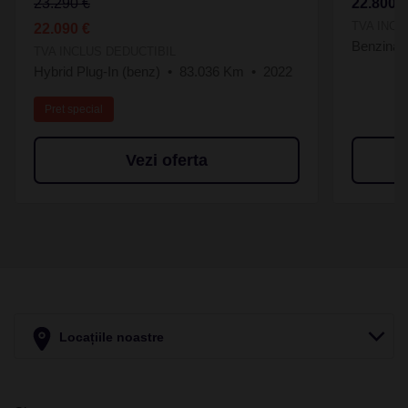
23.290 €
22.800 
TVA INCL
22.090 €
Benzina
TVA INCLUS DEDUCTIBIL
Hybrid Plug-In (benz)
83.036 Km
2022
Pret special
Vezi oferta
Locațiile noastre