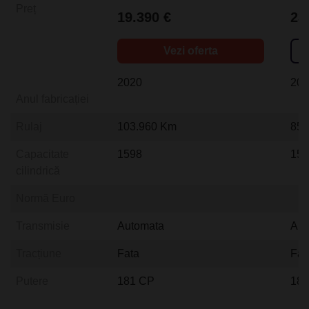
Preț
19.390 €
23
Vezi oferta
2020
20
Anul fabricației
Rulaj
103.960 Km
85.
Capacitate
1598
15
cilindrică
Normă Euro
Transmisie
Automata
Aut
Tracțiune
Fata
Fat
Putere
181 CP
18