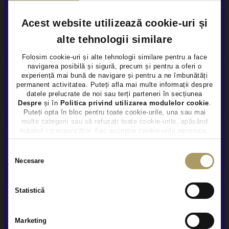
Acest website utilizează cookie-uri și
Finantare flexibila
alte tehnologii similare
Folosim cookie-uri și alte tehnologii similare pentru a face
navigarea posibilă și sigură, precum și pentru a oferi o
×
experiență mai bună de navigare și pentru a ne îmbunătăți
Garanție extinsă
permanent activitatea. Puteți afla mai multe informații despre
datele prelucrate de noi sau terți parteneri în secțiunea
Despre
și în
Politica privind utilizarea modulelor cookie
.
Puteți opta în bloc pentru toate cookie-urile, una sau mai
multe categorii sau să refuzați toate cookie-urile, apăsând
butonul corespunzător. Fac excepție cookie-urile necesare,
care sunt activate automat, conform legislației în vigoare.
Prezentare video la distanta
Selecția
Necesare
consimțământului
Statistică
Service și asistență rutieră
Marketing