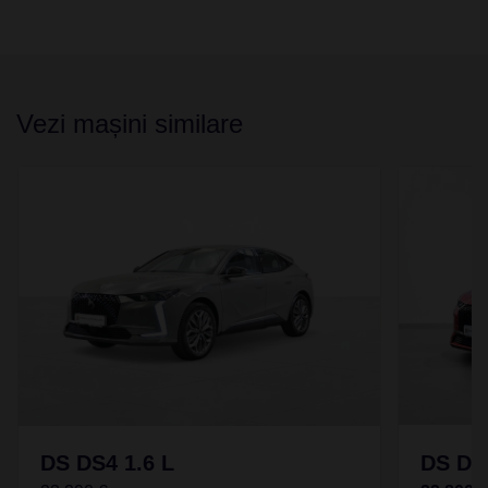
Vezi mașini similare
DS DS4 1.6 L
DS DS