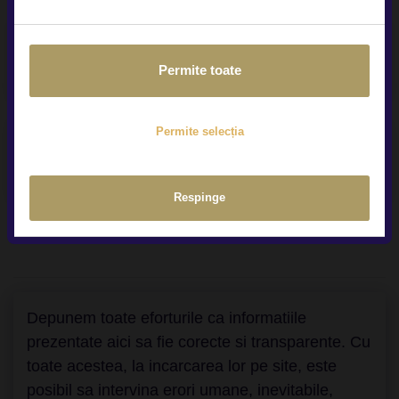
Contract Buy-Back & Trade-In
Permite toate
Permite selecția
Livrare la domiciliu
Respinge
Depunem toate eforturile ca informatiile
prezentate aici sa fie corecte si transparente. Cu
toate acestea, la incarcarea lor pe site, este
posibil sa intervina erori umane, inevitabile,