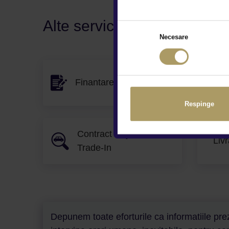
Alte servicii disponibile
Necesare
Finantare flexibila
Gar
Respinge
Contract Buy-Back &
Livr
Trade-In
Depunem toate eforturile ca informatiile prez