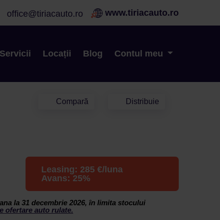
www.tiriacauto.ro
office@tiriacauto.ro
Servicii
Locații
Blog
Contul meu
Compară
Distribuie
Leasing:
285
€/luna
Avans:
25
%
ana la 31 decembrie 2026, în limita stocului
e ofertare auto rulate.