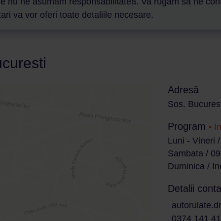
are nu ne asumam responsabilitatea. Va rugam sa ne contact
ri va vor oferi toate detaliile necesare.
curesti
Adresă
Sos. Bucurest
Program
• I
Luni - Vineri 
Sambata / 09
Duminica / In
Detalii conta
autorulate.d
0374 141 4