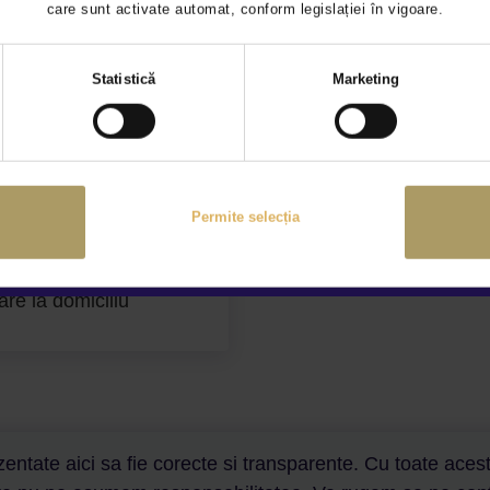
care sunt activate automat, conform legislației în vigoare.
Selecția
Statistică
Marketing
consimțământului
anție extinsă
Prezentare video la di
Permite selecția
are la domiciliu
entate aici sa fie corecte si transparente. Cu toate aceste