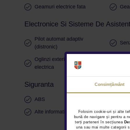
Geamuri electrice fata
Geam
Electronice Si Sisteme De Asisten
Pilot automat adaptiv
Senz
(distronic)
Oglinzi exterioare cu reglare
Senz
electrica
Siguranta
Consimțământ
ABS
Airb
Alte informatii
Prov
Folosim cookie-uri și alte te
bună de navigare și pentru a ne
terți parteneri în secțiunea
De
una sau mai multe categorii s