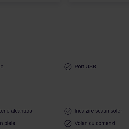
io
Port USB
terie alcantara
Incalzire scaun sofer
n piele
Volan cu comenzi