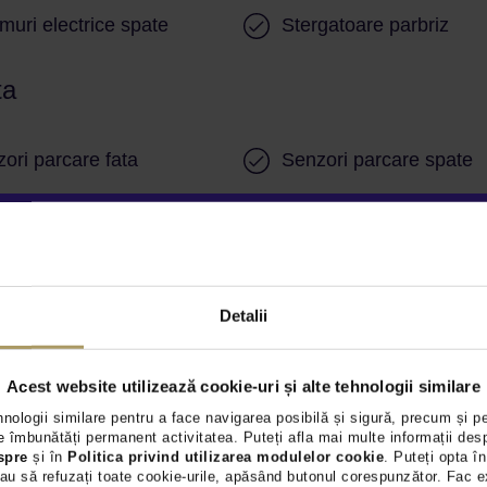
uri electrice spate
Stergatoare parbriz
ta
ori parcare fata
Senzori parcare spate
ori presiune roti
Servodirectie
Detalii
ag central sofer si pasager
Airbag-uri laterale spat
Acest website utilizează cookie-uri și alte tehnologii similare
enienta import
Numar chei disponibile 
hnologii similare pentru a face navigarea posibilă și sigură, precum și p
 îmbunătăți permanent activitatea. Puteți afla mai multe informații des
spre
și în
Politica privind utilizarea modulelor cookie
. Puteți opta în
au să refuzați toate cookie-urile, apăsând butonul corespunzător. Fac e