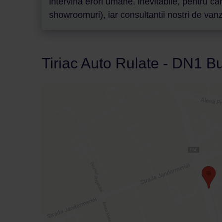
intervina erori umane, inevitabile, pentru c
showroomuri), iar consultantii nostri de vanza
Tiriac Auto Rulate - DN1 Bu