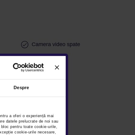
Camera video spate
Despre
e
Isofix
2
entru a oferi o experiență mai
pre datele prelucrate de noi sau
 bloc pentru toate cookie-urile,
xcepție cookie-urile necesare,