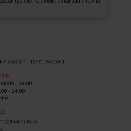
ati (pe site, telefonic, email sau direct la
i-Ploiesti nr. 137C, Sector 1
nchis
/ 09:00 - 19:00
:00 - 14:00
chis
ct
n1@tiriacauto.ro
14