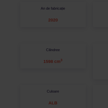
An de fabricație
2020
Cilindree
3
1598 cm
Culoare
ALB