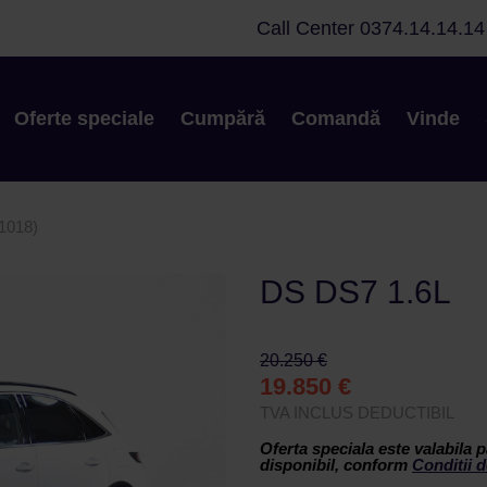
Call Center
0374.14.14.14
Oferte speciale
Cumpără
Comandă
Vinde
1018)
DS DS7 1.6L
20.250 €
19.850 €
TVA INCLUS DEDUCTIBIL
Oferta speciala este valabila p
disponibil, conform
Conditii d