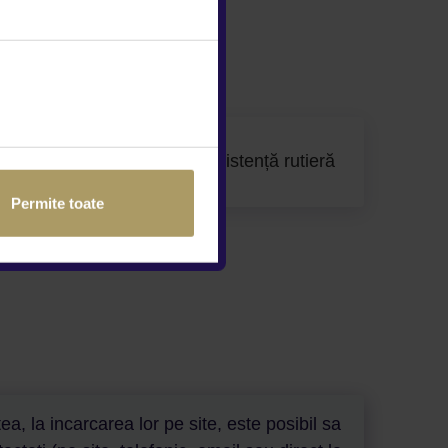
stanta
Service și asistență rutieră
Permite toate
a, la incarcarea lor pe site, este posibil sa