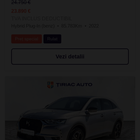
24.750 €
23.890 €
TVA INCLUS DEDUCTIBIL
Hybrid Plug-In (benz)
85.783Km
2022
Preț special
Rulat
Vezi detalii