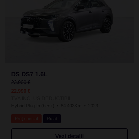
DS DS7 1.6L
23.900 €
22.990 €
TVA INCLUS DEDUCTIBIL
Hybrid Plug-In (benz)
84.403Km
2023
Preț special
Rulat
Vezi detalii