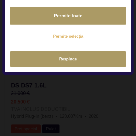
Permite toate
Permite selecția
Respinge
DS DS7 1.6L
21.000 €
20.500 €
TVA INCLUS DEDUCTIBIL
Hybrid Plug-In (benz)
129.607Km
2020
Preț special
Rulat