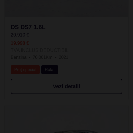
DS DS7 1.6L
20.910 €
19.990 €
TVA INCLUS DEDUCTIBIL
Benzina
76.061Km
2021
Preț special
Rulat
Vezi detalii