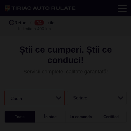
Test drive
Retur
Garanție
Buy back
7
12
14
24
zile
luni
în limita a 400 km
în limita a 25.000 km
Știi ce cumperi. Știi ce
conduci!
Servicii complete, calitate garantată!
Sortare
Caută
Toate
În stoc
La comanda
Certified