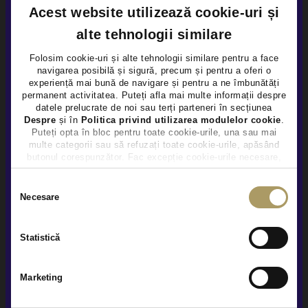
Acest website utilizează cookie-uri și
alte tehnologii similare
Folosim cookie-uri și alte tehnologii similare pentru a face
navigarea posibilă și sigură, precum și pentru a oferi o
×
experiență mai bună de navigare și pentru a ne îmbunătăți
DS DS7 1.6L
permanent activitatea. Puteți afla mai multe informații despre
datele prelucrate de noi sau terți parteneri în secțiunea
20.250 €
Despre
și în
Politica privind utilizarea modulelor cookie
.
19.850 €
Puteți opta în bloc pentru toate cookie-urile, una sau mai
TVA INCLUS DEDUCTIBIL
multe categorii sau să refuzați toate cookie-urile, apăsând
butonul corespunzător. Fac excepție cookie-urile necesare,
Hybrid Plug-In (benz)
118.362Km
2020
care sunt activate automat, conform legislației în vigoare.
Selecția
Preț special
Rulat
Necesare
consimțământului
Vezi detalii
Statistică
Marketing