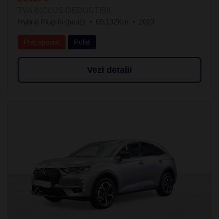
TVA INCLUS DEDUCTIBIL
Hybrid Plug-In (benz)
69.132Km
2023
Preț special
Rulat
Vezi detalii