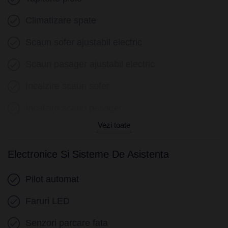
Climatizare spate
Scaun sofer ajustabil electric
Scaun pasager ajustabil electric
Incalzire scaun sofer
Incalzire scaun pasager
Vezi toate
Scaun cu memorie
Cotiera (fata)
Electronice Si Sisteme De Asistenta
Cotiera (spate)
Pilot automat
Volan piele
Faruri LED
Volan cu comenzi
Senzori parcare fata