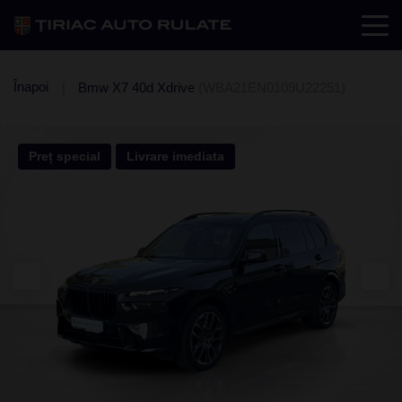
Înapoi
Bmw X7 40d Xdrive
(WBA21EN0109U22251)
Preț special
Livrare imediata