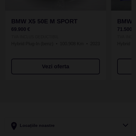
BMW X5 50E M SPORT
BMW X
69.900 €
71.500 
TVA INCLUS DEDUCTIBIL
TVA INCL
Hybrid Plug-In (benz)
100.908 Km
2023
Hybrid Pl
Vezi oferta
Locațiile noastre