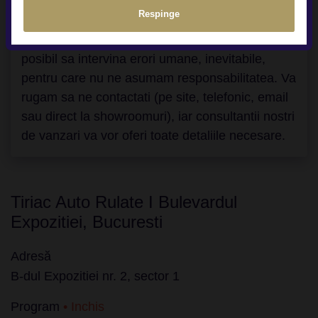
Depunem toate eforturile ca informatiile
Respinge
prezentate aici sa fie corecte si transparente. Cu
toate acestea, la incarcarea lor pe site, este
posibil sa intervina erori umane, inevitabile,
pentru care nu ne asumam responsabilitatea. Va
rugam sa ne contactati (pe site, telefonic, email
sau direct la showroomuri), iar consultantii nostri
de vanzari va vor oferi toate detaliile necesare.
Tiriac Auto Rulate I Bulevardul
Expozitiei, Bucuresti
Adresă
B-dul Expozitiei nr. 2, sector 1
Program
• Inchis