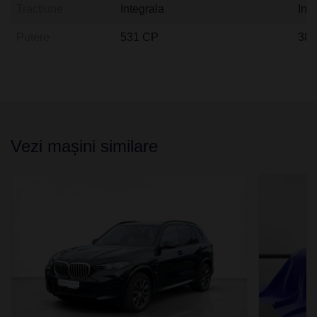
Tracțiune
Integrala
Int
Putere
531 CP
38
Vezi mașini similare