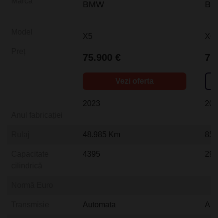
Marca
BMW
B
Model
X5
X6
Preț
75.900 €
71
Vezi oferta
2023
20
Anul fabricației
Rulaj
48.985 Km
85.
Capacitate
4395
29
cilindrică
Normă Euro
Transmisie
Automata
Aut