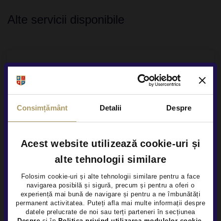
Faruri ceata
Alte servicii disponibile
Iluminare interioara LED
Sistem Start/Stop
Senzori presiune roti
Finantare flexibila
Frana parcare electrica
Consimțământ
Detalii
Despre
Siguranta
Garanție extinsă
ABS
Acest website utilizează cookie-uri și
ESP
alte tehnologii similare
Airbag sofer
Folosim cookie-uri și alte tehnologii similare pentru a face
Prezentare video la distanta
navigarea posibilă și sigură, precum și pentru a oferi o
×
experiență mai bună de navigare și pentru a ne îmbunătăți
Airbag scaun pasager
permanent activitatea. Puteți afla mai multe informații despre
datele prelucrate de noi sau terți parteneri în secțiunea
Airbag-uri cap fata
Despre
și în
Politica privind utilizarea modulelor cookie
.