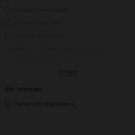
Volan reglabil electric
Senzori parcare spate
Volan multifunctional
Camera video 360º
Incalzire volan
Camera video spate
Volan cu schimbator de viteze
Oglinzi exterioare cu reglare electrica
Keyless entry
Oglinzi exterioare incalzite
Keyless go
Vezi toate
Oglinzi exterioare rabatabile electric
Senzor ploaie
Lane assist
Alte Informatii
Geamuri electrice fata
Asistenta in panta
Numar chei disponibile 2
Geamuri electrice spate
Asistenta in rampa
Lumini de zi LED