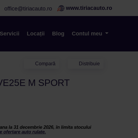
www.tiriacauto.ro
office@tiriacauto.ro
Servicii
Locații
Blog
Contul meu
Compară
Distribuie
VE25E M SPORT
ana la 31 decembrie 2026, în limita stocului
e ofertare auto rulate.