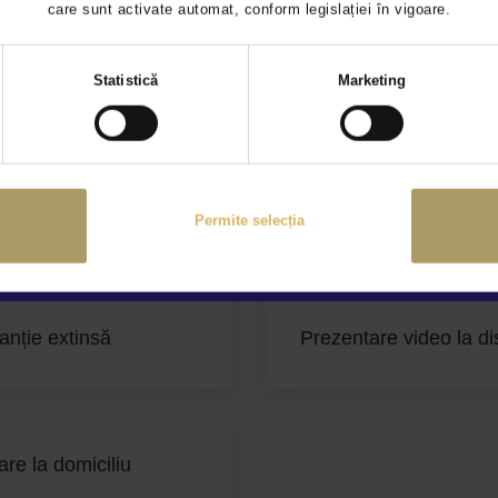
care sunt activate automat, conform legislației în vigoare.
Selecția
Statistică
Marketing
consimțământului
Permite selecția
anție extinsă
Prezentare video la di
are la domiciliu