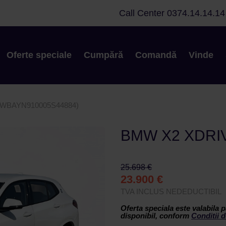
Call Center
0374.14.14.14
Oferte speciale
Cumpără
Comandă
Vinde
(WBAYN910005S44884)
BMW X2 XDRI
25.698 €
23.900 €
TVA INCLUS NEDEDUCTIBIL
Oferta speciala este valabila p
disponibil, conform
Conditii d