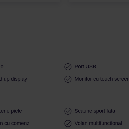
io
Port USB
 up display
Monitor cu touch scree
terie piele
Scaune sport fata
an cu comenzi
Volan multifunctional