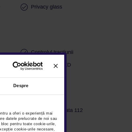
e
Privacy glass
Controlul tractiunii
Lumini de zi LED
Despre
genta
Apelare automata 112
entru a oferi o experiență mai
pre datele prelucrate de noi sau
er
Isofix
 bloc pentru toate cookie-urile,
xcepție cookie-urile necesare,