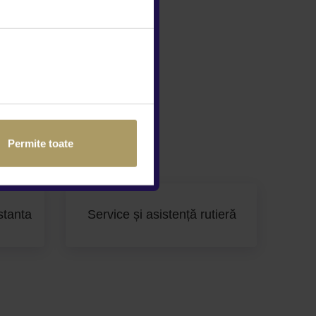
Permite toate
stanta
Service și asistență rutieră