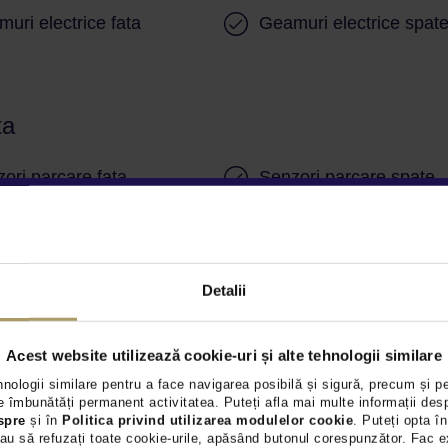
uri electrice fata
Geamuri electrice spat
ta
ori parcare fata
Senzori parcare spate
tenta in rampa
Spalare faruri
ori presiune roti
Detalii
Acest website utilizează cookie-uri și alte tehnologii similare
P
Asistenta telefonica ur
hnologii similare pentru a face navigarea posibilă și sigură, precum și p
 îmbunătăți permanent activitatea. Puteți afla mai multe informații des
ag scaun pasager
Airbag genunchi pasag
spre
și în
Politica privind utilizarea modulelor cookie
. Puteți opta în
au să refuzați toate cookie-urile, apăsând butonul corespunzător. Fac e