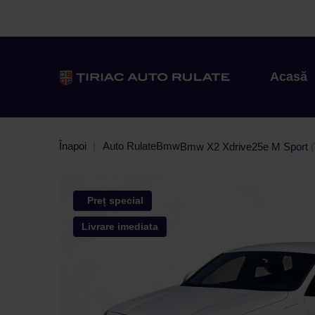
Acasă
Înapoi
Auto Rulate
Bmw
Bmw X2 Xdrive25e M Sport
Preț special
Livrare imediata