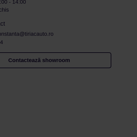
:00 - 14:00
chis
ct
onstanta@tiriacauto.ro
14
Contactează showroom