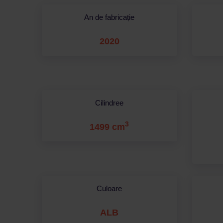
An de fabricație
2020
Cilindree
3
1499 cm
Culoare
ALB