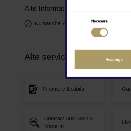
Alte Informatii
Necesare
Numar chei disponibile 2
Alte servicii disponibile
Respinge
Finantare flexibila
Gar
Contract Buy-Back &
Livr
Trade-In