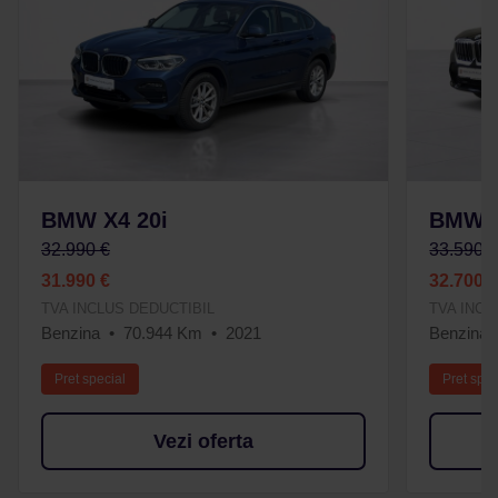
BMW X4 20i
BMW X
32.990 €
33.590 
31.990 €
32.700 
TVA INCLUS DEDUCTIBIL
TVA INCL
Benzina
70.944 Km
2021
Benzina
Pret special
Pret spec
Vezi oferta