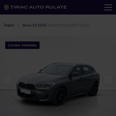
Înapoi
Bmw X2 M35i
(WBAYN110605S79513)
Livrare imediata