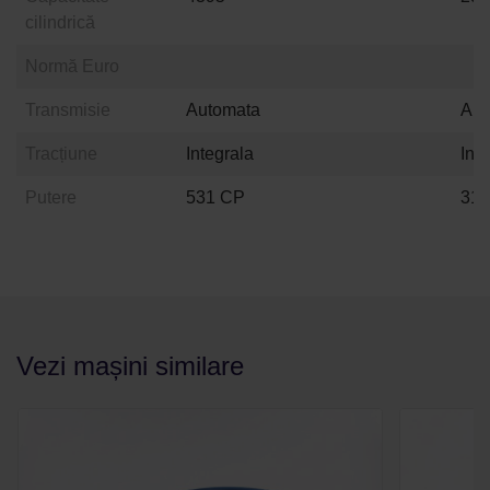
cilindrică
Normă Euro
Transmisie
Automata
Aut
Tracțiune
Integrala
Int
Putere
531 CP
31
Vezi mașini similare