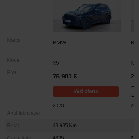
Marca
BMW
B
Model
X5
X5
Preț
75.900 €
26
Vezi oferta
2023
20
Anul fabricației
Rulaj
48.985 Km
186
Capacitate
4395
29