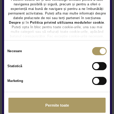
navigarea posibilă și sigură, precum și pentru a oferi o
experiență mai bună de navigare și pentru a ne îmbunătăți
Adresă
permanent activitatea. Puteți afla mai multe informații despre
Sos. Mangaliei nr. 211
datele prelucrate de noi sau terți parteneri în secțiunea
Despre
și în
Politica privind utilizarea modulelor cookie
.
Puteți opta în bloc pentru toate cookie-urile, una sau mai
Program
• Deschis
multe categorii sau să refuzați toate cookie-urile, apăsând
Luni - Vineri / 09:00 - 19:00
butonul corespunzător. Fac excepție cookie-urile necesare,
care sunt activate automat, conform legislației în vigoare.
Sambata / 09:00 - 14:00
Selecția
Duminica / Inchis
Necesare
consimțământului
Detalii contact
Statistică
autorulate.constanta@tiriacauto.ro
0374 141 414
Marketing
Contactează showroom
Permite toate