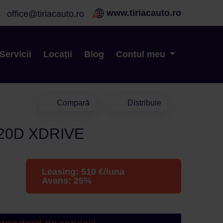
www.tiriacauto.ro
office@tiriacauto.ro
Servicii
Locații
Blog
Contul meu
Compară
Distribuie
20D XDRIVE
Leasing:
510
€/luna
Avans:
25
%