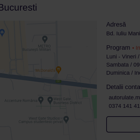
 Bucuresti
Adresă
Bd. Iuliu Mani
Program
• I
Luni - Vineri 
Sambata / 09
Duminica / In
Detalii conta
autorulate.mi
0374 141 4