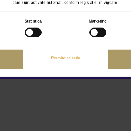
care sunt activate automat, conform legislației în vigoare.
odirectie
Siguranta
Selecția
Statistică
Marketing
consimțământului
are asistata
Asistenta telefonica ur
ag scaun pasager
Airbag genunchi sofer
ag lateral sofer si pasager
Airbag-uri laterale spat
Permite selecția