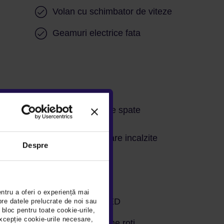
Volan cu schimbator de viteze
Geamuri electrice fata
Senzori parcare spate
glare
Oglinzi exterioare incalzite
Despre
Limitator viteza
entru a oferi o experiență mai
Lumini de zi LED
pre datele prelucrate de noi sau
 bloc pentru toate cookie-urile,
xcepție cookie-urile necesare,
Senzori presiune roti