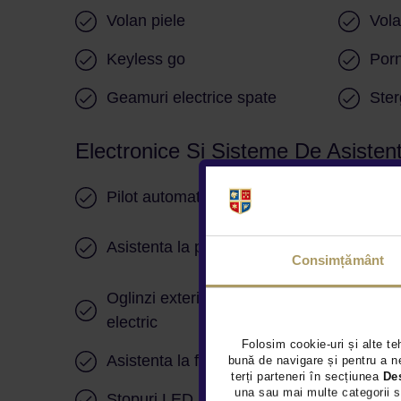
Volan piele
Vol
Keyless go
Porn
Geamuri electrice spate
Ster
Electronice Si Sisteme De Asisten
Pilot automat
Faru
Asistenta la parcare
Cam
Consimțământ
Oglinzi exterioare rabatabile
Lane
electric
Folosim cookie-uri și alte te
Asistenta la franare
Cont
bună de navigare și pentru a ne
terți parteneri în secțiunea
De
una sau mai multe categorii s
Stopuri LED
Ilum