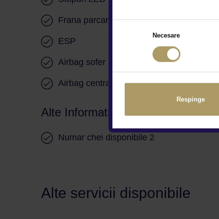
Frana parcare electrica
Serv
Necesare
ESP
Fran
Airbag sofer
Airb
Airbag central sofer si pasager
Airb
Respinge
Alte Informatii
Numar chei disponibile 2
Alte servicii disponibile