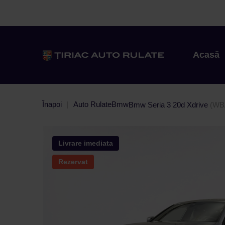
Acasă
Înapoi
Auto Rulate
Bmw
Bmw Seria 3 20d Xdrive
(WB
Livrare imediata
Rezervat