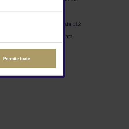
ABS
genta
Apelare automata 112
Airbag-uri cap fata
e
Isofix
Permite toate