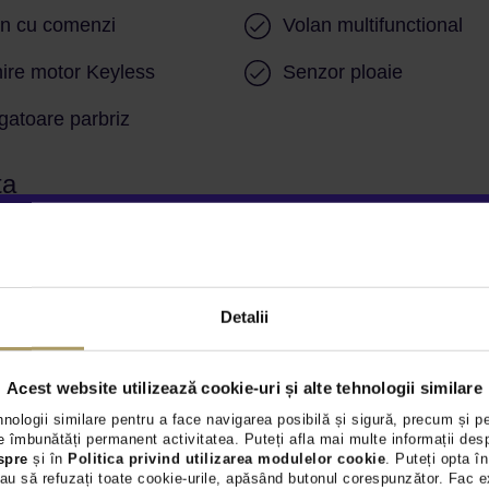
an cu comenzi
Volan multifunctional
ire motor Keyless
Senzor ploaie
gatoare parbriz
ta
ri LED
Senzori parcare fata
Oglinzi exterioare cu re
era video spate
electrica
Detalii
 assist
Controlul distantei
Acest website utilizează cookie-uri și alte tehnologii similare
hnologii similare pentru a face navigarea posibilă și sigură, precum și p
rolul tractiunii
Asistenta in rampa
 îmbunătăți permanent activitatea. Puteți afla mai multe informații des
spre
și în
Politica privind utilizarea modulelor cookie
. Puteți opta în
au să refuzați toate cookie-urile, apăsând butonul corespunzător. Fac e
inare interioara LED
Sistem Start/Stop