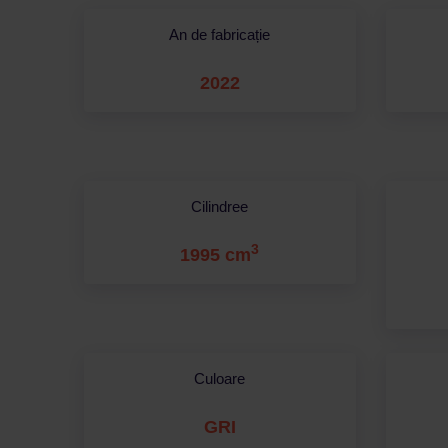
An de fabricație
2022
Cilindree
3
1995 cm
Culoare
GRI