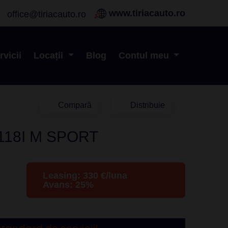
www.tiriacauto.ro
office@tiriacauto.ro
rvicii
Locații
Blog
Contul meu
Compară
Distribuie
118I M SPORT
Leasing:
330
€/luna
Avans:
25
%