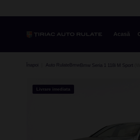
Acasă
Înapoi
Auto Rulate
Bmw
Bmw Seria 1 118i M Sport
(W
Livrare imediata