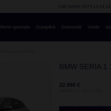
Call Center
0374.14.14.14
Oferte speciale
Cumpără
Comandă
Vinde
Se
BA7K310605X45649)
BMW SERIA 1 
22.990 €
TVA INCLUS DEDUCTIBIL