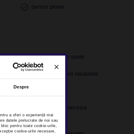
Senzor ploaie
Senzori parcare spate
Oglinzi exterioare rabatabile
ite
electric
Despre
×
Stopuri LED
Frana parcare electrica
entru a oferi o experiență mai
ESP
pre datele prelucrate de noi sau
 bloc pentru toate cookie-urile,
xcepție cookie-urile necesare,
Airbag scaun pasager