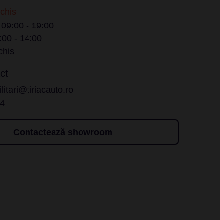
nchis
/ 09:00 - 19:00
:00 - 14:00
chis
ct
litari@tiriacauto.ro
14
Contactează showroom