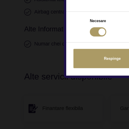
Airbag central sofer si pasager
Airb
Necesare
Alte Informatii
Numar chei disponibile 2
Respinge
Alte servicii disponibile
Finantare flexibila
Gar