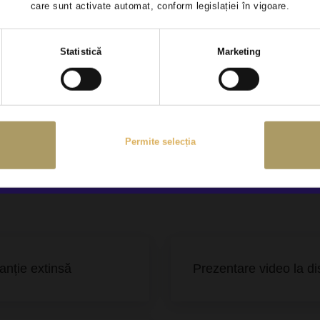
care sunt activate automat, conform legislației în vigoare.
ag lateral sofer si pasager
Airbag cortina spate
Selecția
Statistică
Marketing
consimțământului
Permite selecția
anție extinsă
Prezentare video la di