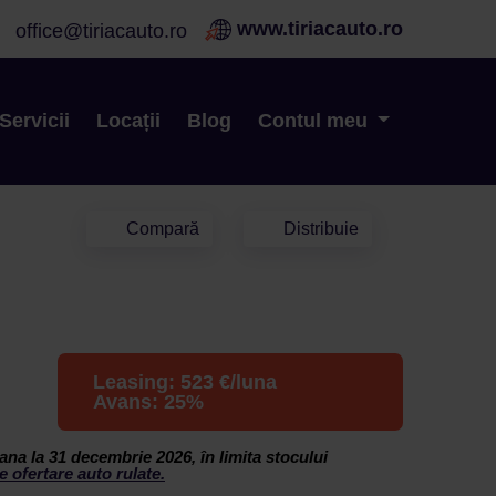
www.tiriacauto.ro
office@tiriacauto.ro
Servicii
Locații
Blog
Contul meu
Compară
Distribuie
Leasing:
523
€/luna
Avans:
25
%
ana la 31 decembrie 2026, în limita stocului
e ofertare auto rulate.