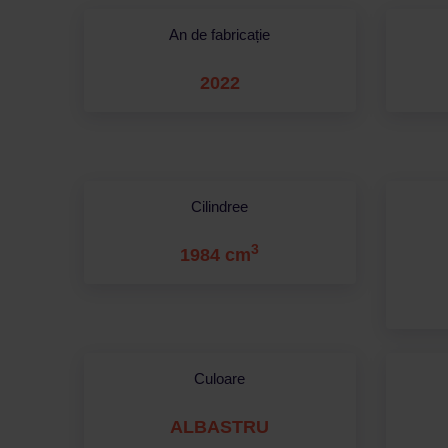
An de fabricație
2022
Cilindree
3
1984 cm
Culoare
ALBASTRU