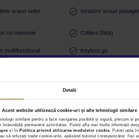
lzire scaun sofer
Incalzire scaun pasage
un cu memorie
Cotiera (fata)
n multifunctional
Keyless go
uri electrice fata
Geamuri electrice spat
ta
Detalii
ri LED
Senzori parcare fata
Acest website utilizează cookie-uri și alte tehnologii similare
em de parcare automat
Camera video 360º
hnologii similare pentru a face navigarea posibilă și sigură, precum și p
Oglinzi exterioare rabat
 îmbunătăți permanent activitatea. Puteți afla mai multe informații des
nzi exterioare incalzite
spre
și în
Politica privind utilizarea modulelor cookie
. Puteți opta în
electric
au să refuzați toate cookie-urile, apăsând butonul corespunzător. Fac e