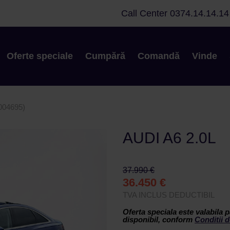
Call Center
0374.14.14.14
Oferte speciale
Cumpără
Comandă
Vinde
04695)
AUDI A6 2.0L
37.990 €
36.450 €
TVA INCLUS DEDUCTIBIL
Oferta speciala este valabila p
disponibil, conform
Conditii d