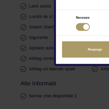
Lane assist
Cont
Lumini de zi LED
Sto
Necesare
Sistem Start/Stop
Senz
Siguranta
AB
Apelare automata 112
Airb
Respinge
Airbag central sofer si pasager
Airb
Airbag-uri laterale spate
Airb
Alte Informatii
Numar chei disponibile 2