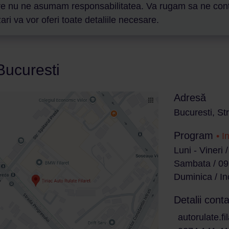
are nu ne asumam responsabilitatea. Va rugam sa ne contact
ri va vor oferi toate detaliile necesare.
 Bucuresti
Adresă
Bucuresti, St
Program
• I
Luni - Vineri 
Sambata / 09
Duminica / In
Detalii conta
autorulate.fi