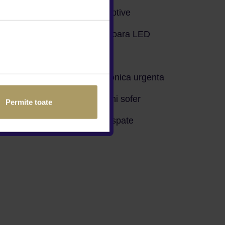
Faruri autoadaptive
Iluminare interioara LED
Servodirectie
Asistenta telefonica urgenta
Airbag genunchi sofer
Permite toate
pasager
Airbag-uri cap spate