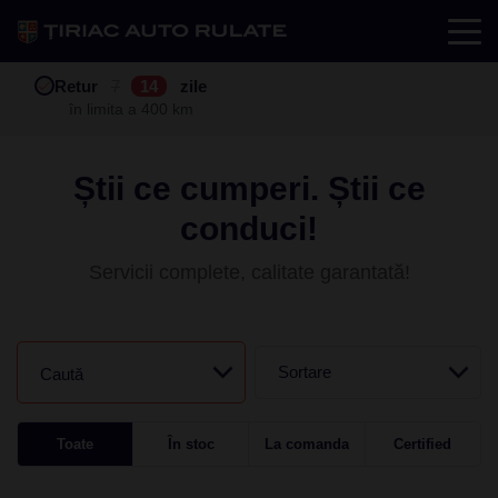
Test drive
Retur
Garanție
Buy back
7
12
14
24
zile
luni
în limita a 400 km
în limita a 25.000 km
Știi ce cumperi. Știi ce
conduci!
Servicii complete, calitate garantată!
Sortare
Caută
Toate
În stoc
La comanda
Certified