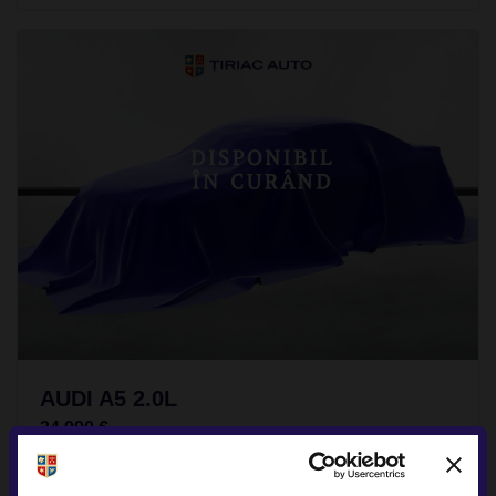
AUDI A5 2.0L
24.990 €
TVA INCLUS NEDEDUCTIBIL
Benzina
107.141Km
2020