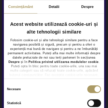
Consimțământ
Detalii
Despre
Rulat
Vezi detalii
Acest website utilizează cookie-uri și
alte tehnologii similare
Folosim cookie-uri și alte tehnologii similare pentru a face
navigarea posibilă și sigură, precum și pentru a oferi o
×
experiență mai bună de navigare și pentru a ne îmbunătăți
permanent activitatea. Puteți afla mai multe informații despre
datele prelucrate de noi sau terți parteneri în secțiunea
Despre
și în
Politica privind utilizarea modulelor cookie
.
Puteți opta în bloc pentru toate cookie-urile, una sau mai
multe categorii sau să refuzați toate cookie-urile, apăsând
butonul corespunzător. Fac excepție cookie-urile necesare,
care sunt activate automat, conform legislației în vigoare.
Selecția
Necesare
consimțământului
Statistică