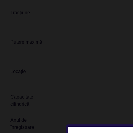
Tracțiune
Putere maximă
Locație
Capacitate
cilindrică
Anul de
înregistrare