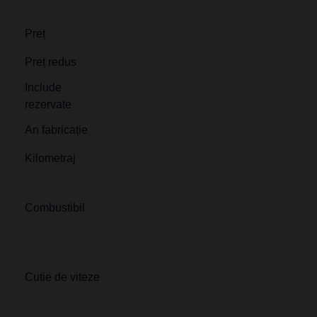
Preț
Preț redus
Include
rezervate
An fabricație
Kilometraj
Combustibil
Cutie de viteze