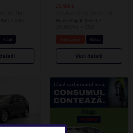
25.490 €
DEDUCTIBIL
TVA INCLUS DEDUCTIBIL
87Km
2022
Hybrid Plug-In (benz)
101.661Km
2022
Rulat
Preț special
Rulat
detalii
Vezi detalii