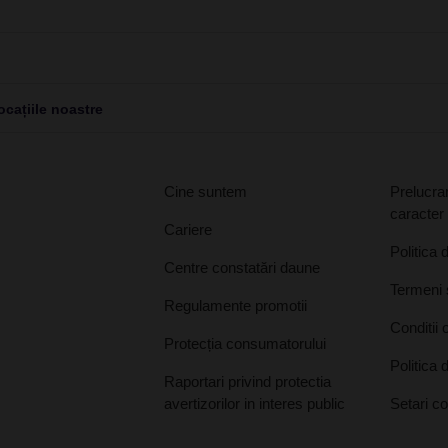
cațiile noastre
Cine suntem
Prelucrar
caracter
Cariere
Politica 
Centre constatări daune
Termeni ș
Regulamente promotii
Conditii 
Protecția consumatorului
Politica 
Raportari privind protectia
avertizorilor in interes public
Setari c