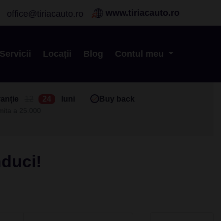
www.tiriacauto.ro
office@tiriacauto.ro
Servicii
Locații
Blog
Contul meu
anție
12
24
luni
Buy back
imita a 25.000
nduci!