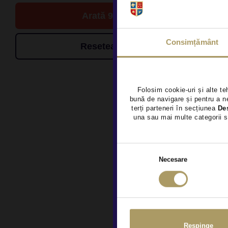
Arată 9 de oferte
Consimțământ
Resetează filtrele
Folosim cookie-uri și alte te
bună de navigare și pentru a ne
terți parteneri în secțiunea
De
una sau mai multe categorii s
Necesare
Respinge