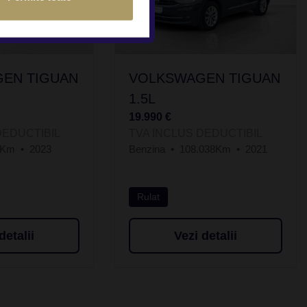
EN TIGUAN
VOLKSWAGEN TIGUAN
1.5L
19.990 €
DEDUCTIBIL
TVA INCLUS DEDUCTIBIL
0Km
2023
Benzina
108.038Km
2021
Rulat
detalii
Vezi detalii