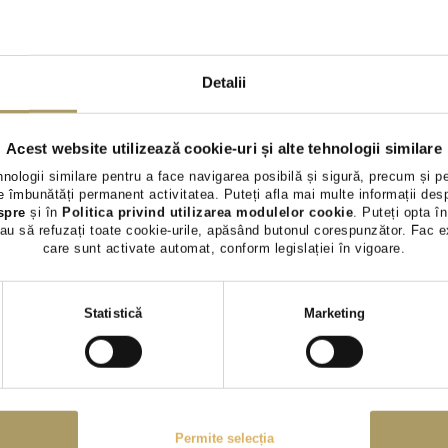
VOLKSWAGEN TIGUAN
VOLKSWAG
2.0L
1.5L
Detalii
24.990 €
20.900 €
23.990 €
19.490 €
TVA INCLUS DEDUCTIBIL
TVA INCLUS 
Acest website utilizează cookie-uri și alte tehnologii similare
Benzina
157.649Km
2022
Benzina
92.
hnologii similare pentru a face navigarea posibilă și sigură, precum și p
 îmbunătăți permanent activitatea. Puteți afla mai multe informații des
Preț special
Rulat
Preț special
spre
și în
Politica privind utilizarea modulelor cookie
. Puteți opta în
au să refuzați toate cookie-urile, apăsând butonul corespunzător. Fac e
care sunt activate automat, conform legislației în vigoare.
Vezi detalii
Vezi 
Selecția
Statistică
Marketing
consimțământului
Permite selecția