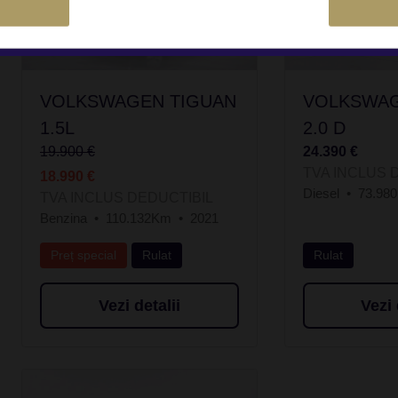
VOLKSWAGEN TIGUAN
VOLKSWAG
1.5L
2.0 D
19.900 €
24.390 €
TVA INCLUS 
18.990 €
Diesel
73.98
TVA INCLUS DEDUCTIBIL
Benzina
110.132Km
2021
Preț special
Rulat
Rulat
Vezi detalii
Vezi 