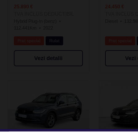
25.890 €
24.450 €
TVA INCLUS DEDUCTIBIL
TVA INCLUS 
Hybrid Plug-In (benz)
Diesel
132.9
112.441Km
2022
Preț special
Rulat
Preț special
Vezi detalii
Vezi 