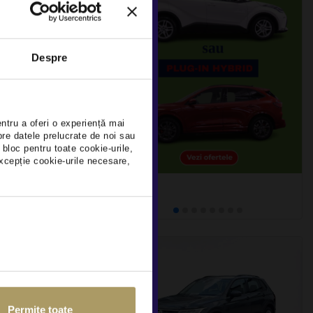
EN TIGUAN
Despre
×
DEDUCTIBIL
360Km
2021
entru a oferi o experiență mai
pre datele prelucrate de noi sau
Rulat
 bloc pentru toate cookie-urile,
xcepție cookie-urile necesare,
detalii
Permite toate