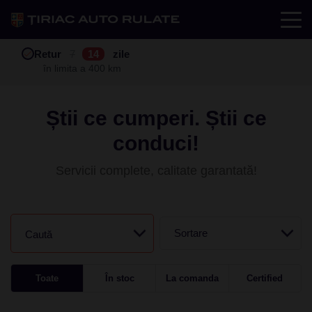
Test drive
Retur
Garanție
Buy back
7
12
14
24
zile
luni
în limita a 400 km
în limita a 25.000 km
Știi ce cumperi. Știi ce
conduci!
Servicii complete, calitate garantată!
Sortare
Caută
Toate
În stoc
La comanda
Certified