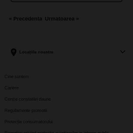
« Precedenta
Urmatoarea »
Locațiile noastre
Cine suntem
Cariere
Centre constatări daune
Regulamente promotii
Protecția consumatorului
Raportari privind protectia avertizorilor in interes public