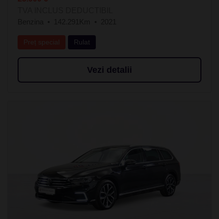
TVA INCLUS DEDUCTIBIL
Benzina
142.291Km
2021
Preț special
Rulat
Vezi detalii