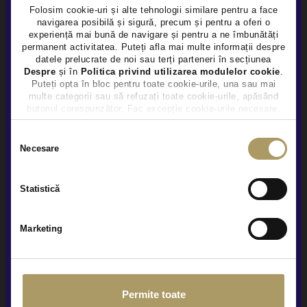
Folosim cookie-uri și alte tehnologii similare pentru a face
navigarea posibilă și sigură, precum și pentru a oferi o
×
experiență mai bună de navigare și pentru a ne îmbunătăți
permanent activitatea. Puteți afla mai multe informații despre
datele prelucrate de noi sau terți parteneri în secțiunea
VOLKSWAGEN PASSAT 2.0D
Despre
și în
Politica privind utilizarea modulelor cookie
.
Puteți opta în bloc pentru toate cookie-urile, una sau mai
20.900 €
multe categorii sau să refuzați toate cookie-urile, apăsând
TVA INCLUS DEDUCTIBIL
butonul corespunzător. Fac excepție cookie-urile necesare,
care sunt activate automat, conform legislației în vigoare.
Diesel
78.850Km
2021
Selecția
Necesare
Rulat
consimțământului
Vezi detalii
Statistică
Marketing
Permite toate