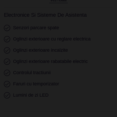
Scaun cu memorie
Cotiera (fata)
Electronice Si Sisteme De Asistenta
Cotiera (spate)
Senzori parcare spate
Volan piele
Oglinzi exterioare cu reglare electrica
Volan cu comenzi
Oglinzi exterioare incalzite
Volan cu schimbator de viteze
Oglinzi exterioare rabatabile electric
Pornire motor Keyless
Controlul tractiunii
Geamuri electrice fata
Faruri cu temporizator
Geamuri electrice spate
Lumini de zi LED