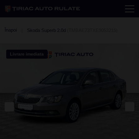
Înapoi
Skoda Superb 2.0d
(TMBAE73TXE9053215)
Livrare imediata