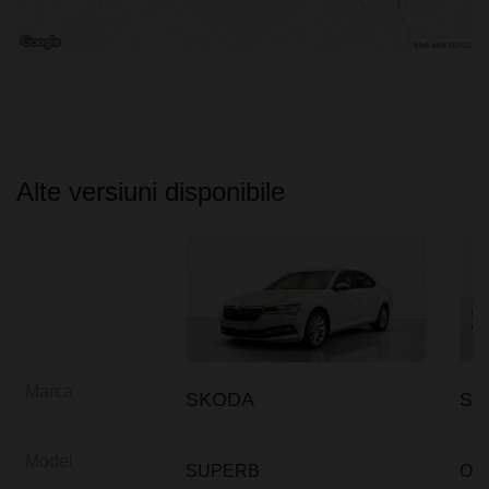
Alte versiuni disponibile
Marca
SKODA
SK
Model
SUPERB
OC