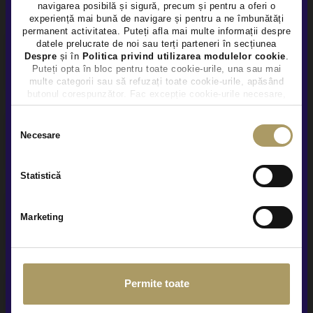
navigarea posibilă și sigură, precum și pentru a oferi o
×
experiență mai bună de navigare și pentru a ne îmbunătăți
permanent activitatea. Puteți afla mai multe informații despre
datele prelucrate de noi sau terți parteneri în secțiunea
Despre
și în
Politica privind utilizarea modulelor cookie
.
Finantare flexibila
Puteți opta în bloc pentru toate cookie-urile, una sau mai
multe categorii sau să refuzați toate cookie-urile, apăsând
butonul corespunzător. Fac excepție cookie-urile necesare,
care sunt activate automat, conform legislației în vigoare.
Selecția
Necesare
Garanție extinsă
consimțământului
Statistică
Prezentare video la distanta
Marketing
Permite toate
Service și asistență rutieră