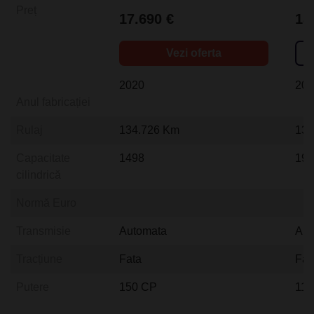
Preț
17.690 €
18
Vezi oferta
2020
20
Anul fabricației
Rulaj
134.726 Km
138
Capacitate
1498
19
cilindrică
Normă Euro
Transmisie
Automata
Aut
Tracțiune
Fata
Fat
Putere
150 CP
116