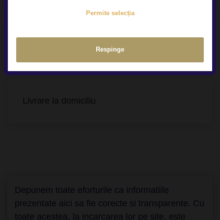
Permite selecția
Contract Buy-Back & Trade-In
Respinge
Livrare la domiciliu
Depunem toate eforturile ca informatiile
prezentate aici sa fie corecte si transparente. Cu
toate acestea, la incarcarea lor pe site, este