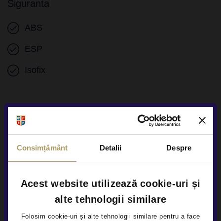
Siguranta
ABS
ESP
Isofix
Alte Informatii
Numar chei disponibile 2
Consimțământ
Detalii
Despre
Acest website utilizează cookie-uri și
alte tehnologii similare
Alte servicii disponibile
Folosim cookie-uri și alte tehnologii similare pentru a face