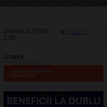
SKODA SUPERB
2.0D
12.990 €
TVA INCLUS DEDUCTIBIL
Leasing:
186
€/luna
Avans:
25
%