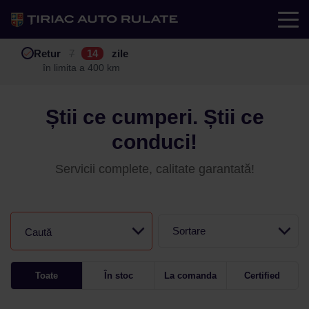
Test drive
Retur
Garanție
Buy back
7
12
14
24
zile
luni
în limita a 400 km
în limita a 25.000 km
Știi ce cumperi. Știi ce
conduci!
Servicii complete, calitate garantată!
Sortare
Caută
Toate
În stoc
La comanda
Certified