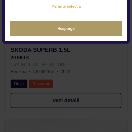
Permite selecția
Respinge
SKODA SUPERB 1.5L
20.990 €
TVA INCLUS DEDUCTIBIL
Benzina
120.884Km
2022
Rulat
Rezervat
Vezi detalii