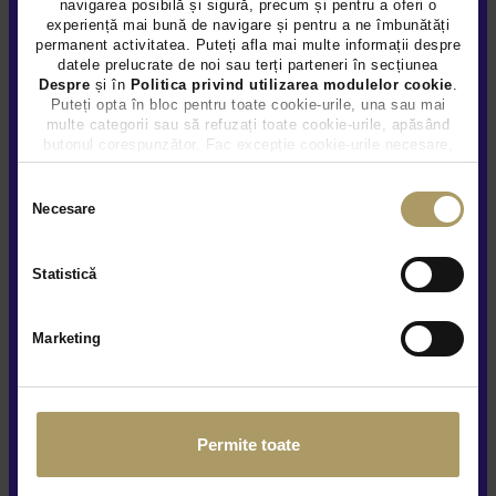
navigarea posibilă și sigură, precum și pentru a oferi o
experiență mai bună de navigare și pentru a ne îmbunătăți
permanent activitatea. Puteți afla mai multe informații despre
SKODA SUPERB 2.0D
datele prelucrate de noi sau terți parteneri în secțiunea
31.900 €
Despre
și în
Politica privind utilizarea modulelor cookie
.
Puteți opta în bloc pentru toate cookie-urile, una sau mai
TVA INCLUS DEDUCTIBIL
multe categorii sau să refuzați toate cookie-urile, apăsând
Diesel
65.975Km
2024
butonul corespunzător. Fac excepție cookie-urile necesare,
care sunt activate automat, conform legislației în vigoare.
Rulat
Rezervat
Selecția
Necesare
consimțământului
Vezi detalii
Statistică
Marketing
Permite toate