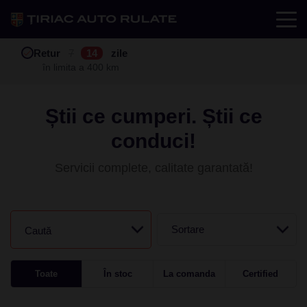
Test drive
Retur
Garanție
Buy back
7
12
14
24
zile
luni
în limita a 400 km
în limita a 25.000 km
Știi ce cumperi. Știi ce
conduci!
Servicii complete, calitate garantată!
Sortare
Caută
Toate
În stoc
La comanda
Certified