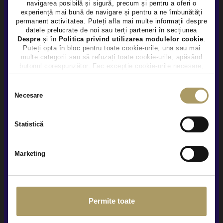
SKODA SCALA 1.6D
navigarea posibilă și sigură, precum și pentru a oferi o
×
experiență mai bună de navigare și pentru a ne îmbunătăți
14.850 €
permanent activitatea. Puteți afla mai multe informații despre
TVA INCLUS DEDUCTIBIL
datele prelucrate de noi sau terți parteneri în secțiunea
Diesel
94.867Km
2019
Despre
și în
Politica privind utilizarea modulelor cookie
.
Puteți opta în bloc pentru toate cookie-urile, una sau mai
multe categorii sau să refuzați toate cookie-urile, apăsând
Rulat
butonul corespunzător. Fac excepție cookie-urile necesare,
care sunt activate automat, conform legislației în vigoare.
Selecția
Vezi detalii
Necesare
consimțământului
Statistică
Marketing
Permite toate