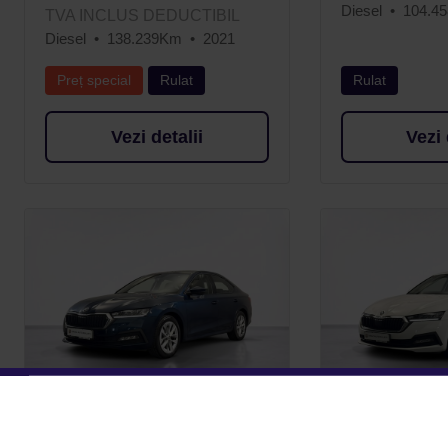
Diesel
104.4
TVA INCLUS DEDUCTIBIL
Diesel
138.239Km
2021
Preț special
Rulat
Rulat
Vezi detalii
Vezi 
SKODA OCTAVIA 1.0L
SKODA OCT