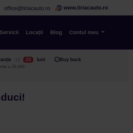
www.tiriacauto.ro
office@tiriacauto.ro
Servicii
Locații
Blog
Contul meu
anție
12
24
luni
Buy back
imita a 25.000
nduci!