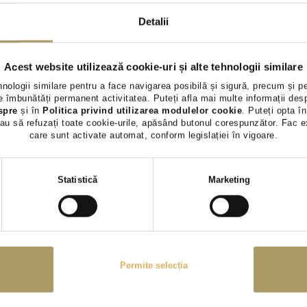
15.800 €
15.900 €
Detalii
TVA INCLUS NEDEDUCTIBIL
TVA INCLUS 
Benzina
60.451Km
2021
Benzina
99.
Acest website utilizează cookie-uri și alte tehnologii similare
Rulat
Rulat
hnologii similare pentru a face navigarea posibilă și sigură, precum și p
 îmbunătăți permanent activitatea. Puteți afla mai multe informații des
spre
și în
Politica privind utilizarea modulelor cookie
. Puteți opta în
Vezi detalii
Vezi 
au să refuzați toate cookie-urile, apăsând butonul corespunzător. Fac e
care sunt activate automat, conform legislației în vigoare.
Selecția
Statistică
Marketing
consimțământului
Permite selecția