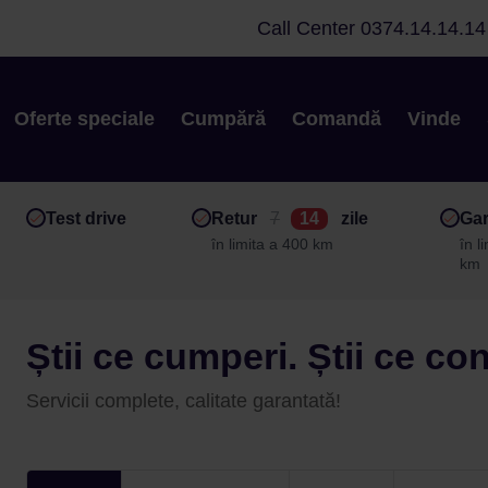
Call Center
0374.14.14.14
Oferte speciale
Cumpără
Comandă
Vinde
Test drive
Retur
7
14
zile
Gar
în limita a 400 km
în l
km
Știi ce cumperi. Știi ce co
Servicii complete, calitate garantată!