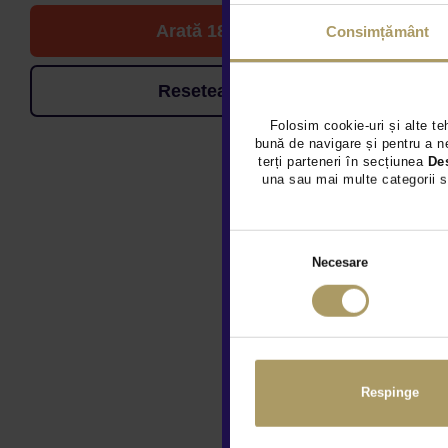
Arată 18 de oferte
Consimțământ
Resetează filtrele
Folosim cookie-uri și alte te
bună de navigare și pentru a ne
terți parteneri în secțiunea
De
una sau mai multe categorii s
Necesare
Respinge