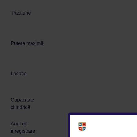
Tracțiune
Putere maximă
Locație
Capacitate
cilindrică
Anul de
înregistrare