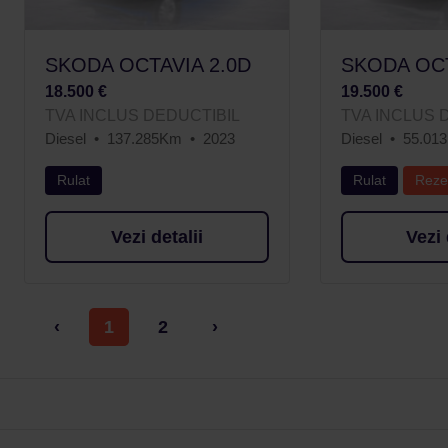
SKODA OCTAVIA 2.0D
SKODA OCT
18.500 €
19.500 €
TVA INCLUS DEDUCTIBIL
TVA INCLUS 
Diesel
137.285Km
2023
Diesel
55.01
Rulat
Rulat
Reze
Vezi detalii
Vezi 
‹
1
2
›