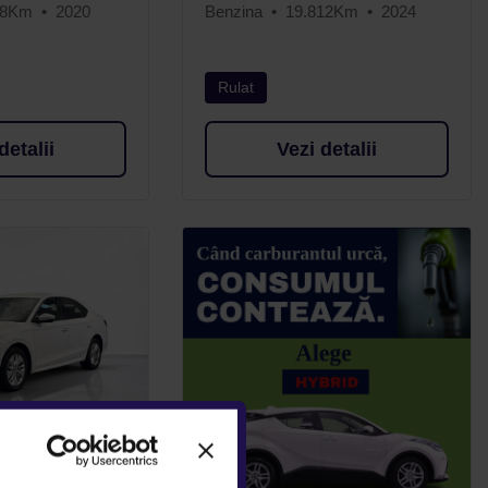
58Km
2020
Benzina
19.812Km
2024
Rulat
detalii
Vezi detalii
AVIA 1.0L