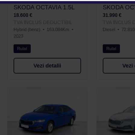
SKODA OCTAVIA 1.5L
SKODA OCT
18.600 €
31.990 €
TVA INCLUS DEDUCTIBIL
TVA INCLUS 
Hybrid (benz)
163.084Km
Diesel
72.81
2023
Rulat
Rulat
Vezi detalii
Vezi 