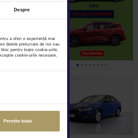
Despre
DEDUCTIBIL
909Km
2023
entru a oferi o experiență mai
pre datele prelucrate de noi sau
 bloc pentru toate cookie-urile,
detalii
xcepție cookie-urile necesare,
Permite toate