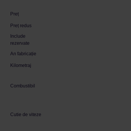
Preț
Preț redus
Include
rezervate
An fabricație
Kilometraj
Combustibil
Cutie de viteze