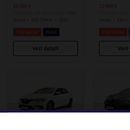
14.500 €
12.990 €
TVA INCLUS NEDEDUCTIBIL
TVA INCLUS 
Diesel
123.199Km
2019
Diesel
134.1
Preț special
Rulat
Preț special
Vezi detalii
Vezi 