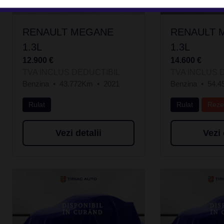
RENAULT MEGANE
RENAULT 
1.3L
1.3L
12.900 €
14.600 €
TVA INCLUS DEDUCTIBIL
TVA INCLUS 
Benzina
43.772Km
2021
Benzina
54.
Rulat
Rulat
Reze
Vezi detalii
Vezi 