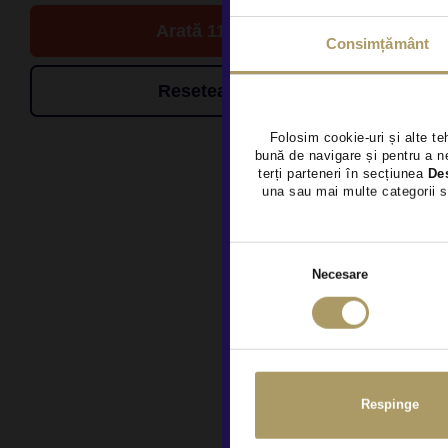
Arată 11 de oferte
Consimțământ
Resetează filtrele
Folosim cookie-uri și alte te
bună de navigare și pentru a ne
terți parteneri în secțiunea
De
una sau mai multe categorii s
Necesare
Respinge