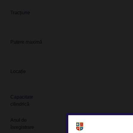
Tracțiune
Putere maximă
Locație
Capacitate
cilindrică
Anul de
înregistrare