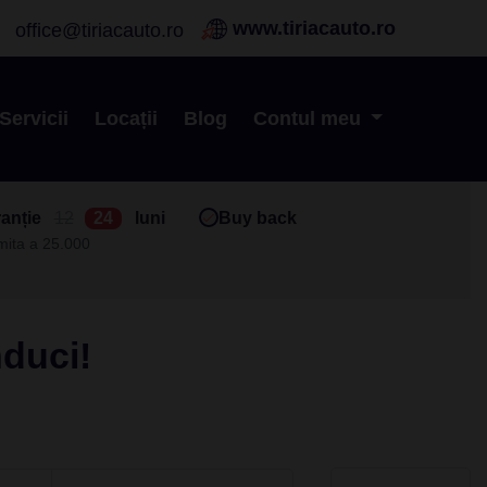
www.tiriacauto.ro
office@tiriacauto.ro
Servicii
Locații
Blog
Contul meu
anție
12
24
luni
Buy back
imita a 25.000
nduci!