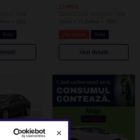
13.490 €
DEDUCTIBIL
TVA INCLUS NEDEDUCTIBIL
74Km
2021
Diesel
75.904Km
2020
Rulat
Preț special
Rulat
detalii
Vezi detalii