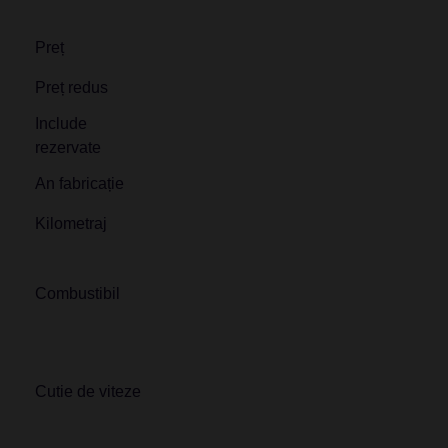
Preț
Preț redus
Include
rezervate
An fabricație
Kilometraj
Combustibil
Cutie de viteze