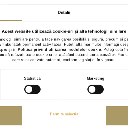
RENAULT MEGANE
RENAULT 
1.3L
1.3L
Detalii
13.000 €
14.600 €
TVA INCLUS DEDUCTIBIL
TVA INCLUS 
Acest website utilizează cookie-uri și alte tehnologii similare
Benzina
69.469Km
2022
Benzina
54.
hnologii similare pentru a face navigarea posibilă și sigură, precum și p
 îmbunătăți permanent activitatea. Puteți afla mai multe informații des
Rulat
Rezervat
Rulat
spre
și în
Politica privind utilizarea modulelor cookie
. Puteți opta în
au să refuzați toate cookie-urile, apăsând butonul corespunzător. Fac e
care sunt activate automat, conform legislației în vigoare.
Vezi detalii
Vezi 
Selecția
Statistică
Marketing
consimțământului
Permite selecția