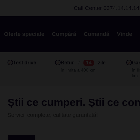
Call Center
0374.14.14.14
Oferte speciale
Cumpără
Comandă
Vinde
Test drive
Retur
7
14
zile
Gar
în limita a 400 km
în l
km
Știi ce cumperi. Știi ce co
Servicii complete, calitate garantată!