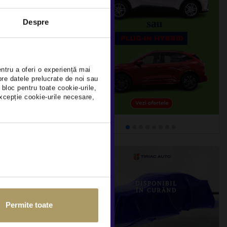
MEGANE
Despre
×
DEDUCTIBIL
452Km
2022
entru a oferi o experiență mai
pre datele prelucrate de noi sau
 bloc pentru toate cookie-urile,
xcepție cookie-urile necesare,
detalii
Permite toate