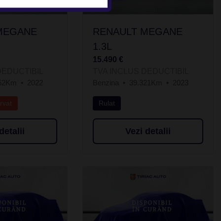
MEGANE
RENAULT MEGANE
1.3L
15.490 €
DEDUCTIBIL
TVA INCLUS DEDUCTIBIL
452Km
2022
Benzina
39.321Km
2023
rvat
Rulat
detalii
Vezi detalii