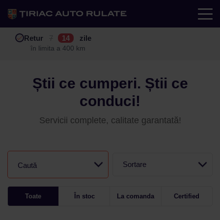
Test drive
Retur
Garanție
Buy back
7
12
14
24
zile
luni
în limita a 400 km
în limita a 25.000 km
Știi ce cumperi. Știi ce
conduci!
Servicii complete, calitate garantată!
Sortare
Caută
Toate
În stoc
La comanda
Certified