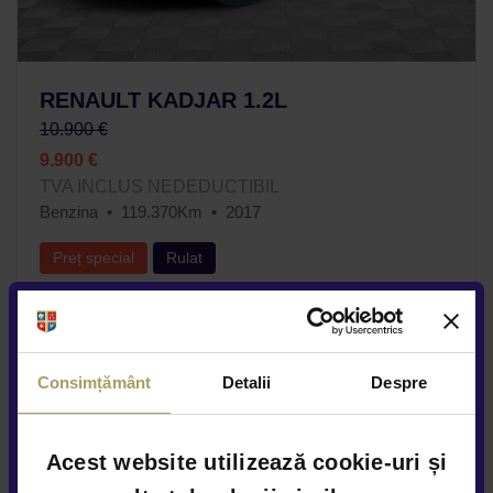
RENAULT KADJAR 1.2L
10.900 €
9.900 €
TVA INCLUS NEDEDUCTIBIL
Benzina
119.370Km
2017
Preț special
Rulat
Vezi detalii
Consimțământ
Detalii
Despre
Acest website utilizează cookie-uri și