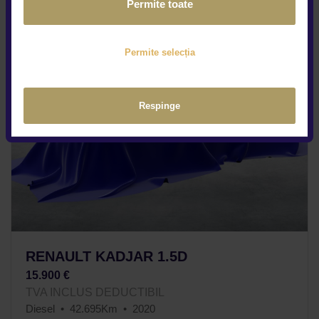
Permite toate
Permite selecția
Respinge
RENAULT KADJAR 1.5D
15.900 €
TVA INCLUS DEDUCTIBIL
Diesel
42.695Km
2020