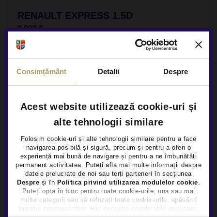
RENAULT EXPRESS 1.5D
9.900 €
TVA INCLUS DEDUCTIBIL
Diesel
129.652Km
2022
Consimțământ
Detalii
Despre
Rulat
Vezi detalii
Acest website utilizează cookie-uri și
alte tehnologii similare
Folosim cookie-uri și alte tehnologii similare pentru a face
navigarea posibilă și sigură, precum și pentru a oferi o
×
experiență mai bună de navigare și pentru a ne îmbunătăți
permanent activitatea. Puteți afla mai multe informații despre
datele prelucrate de noi sau terți parteneri în secțiunea
Despre
și în
Politica privind utilizarea modulelor cookie
.
Puteți opta în bloc pentru toate cookie-urile, una sau mai
multe categorii sau să refuzați toate cookie-urile, apăsând
butonul corespunzător. Fac excepție cookie-urile necesare,