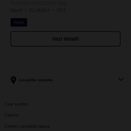
TVA INCLUS DEDUCTIBIL
Diesel
112.862Km
2021
Rulat
Vezi detalii
Locațiile noastre
Cine suntem
Cariere
Centre constatări daune