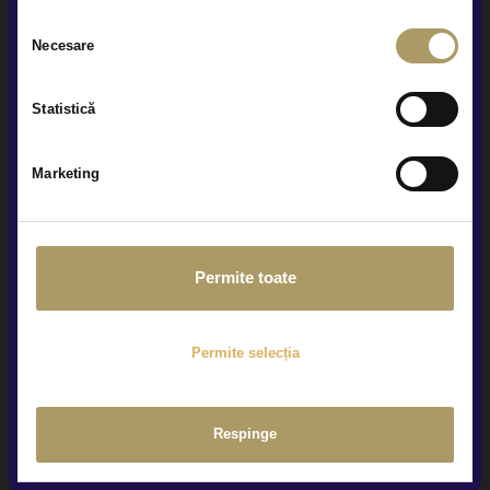
care sunt activate automat, conform legislației în vigoare.
Selecția
Necesare
consimțământului
Statistică
Marketing
Permite toate
Permite selecția
Respinge