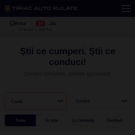
Test drive
Retur
Garanție
Buy back
7
12
14
24
zile
luni
în limita a 400 km
în limita a 25.000 km
Știi ce cumperi. Știi ce
conduci!
Servicii complete, calitate garantată!
Sortare
Caută
Toate
În stoc
La comanda
Certified