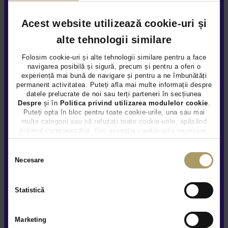
Acest website utilizează cookie-uri și
alte tehnologii similare
Folosim cookie-uri și alte tehnologii similare pentru a face
RENAULT CLIO 1.6L
navigarea posibilă și sigură, precum și pentru a oferi o
experiență mai bună de navigare și pentru a ne îmbunătăți
11.900 €
permanent activitatea. Puteți afla mai multe informații despre
datele prelucrate de noi sau terți parteneri în secțiunea
11.300 €
Despre
și în
Politica privind utilizarea modulelor cookie
.
TVA INCLUS DEDUCTIBIL
Puteți opta în bloc pentru toate cookie-urile, una sau mai
Hybrid (benz)
120.258Km
2022
multe categorii sau să refuzați toate cookie-urile, apăsând
butonul corespunzător. Fac excepție cookie-urile necesare,
care sunt activate automat, conform legislației în vigoare.
Preț special
Rulat
Selecția
Necesare
consimțământului
Vezi detalii
Statistică
Marketing