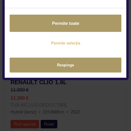
Permite toate
Permite selecția
Respinge
RENAULT CLIO 1.6L
11.900 €
11.300 €
TVA INCLUS DEDUCTIBIL
Hybrid (benz)
119.886Km
2022
Preț special
Rulat