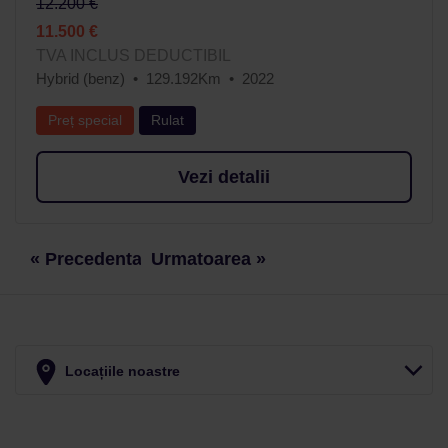
12.200 €
11.500 €
TVA INCLUS DEDUCTIBIL
Hybrid (benz)
129.192Km
2022
Preț special
Rulat
Vezi detalii
« Precedenta
Urmatoarea »
Locațiile noastre