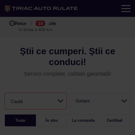
Test drive
Retur
Garanție
Buy back
7
12
14
24
zile
luni
în limita a 400 km
în limita a 25.000 km
Știi ce cumperi. Știi ce
conduci!
Servicii complete, calitate garantată!
Sortare
Caută
Toate
În stoc
La comanda
Certified