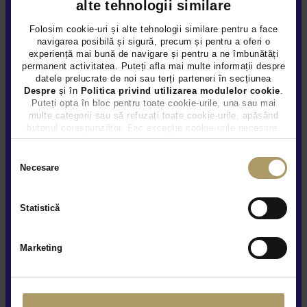
alte tehnologii similare
Folosim cookie-uri și alte tehnologii similare pentru a face
navigarea posibilă și sigură, precum și pentru a oferi o
experiență mai bună de navigare și pentru a ne îmbunătăți
permanent activitatea. Puteți afla mai multe informații despre
datele prelucrate de noi sau terți parteneri în secțiunea
PORSCHE CAYENNE 3.0L
Despre
și în
Politica privind utilizarea modulelor cookie
.
Puteți opta în bloc pentru toate cookie-urile, una sau mai
52.990 €
multe categorii sau să refuzați toate cookie-urile, apăsând
51.490 €
butonul corespunzător. Fac excepție cookie-urile necesare,
care sunt activate automat, conform legislației în vigoare.
TVA INCLUS DEDUCTIBIL
Selecția
Benzina
161.848Km
2019
Necesare
consimțământului
Preț special
Rulat
Statistică
Vezi detalii
Marketing