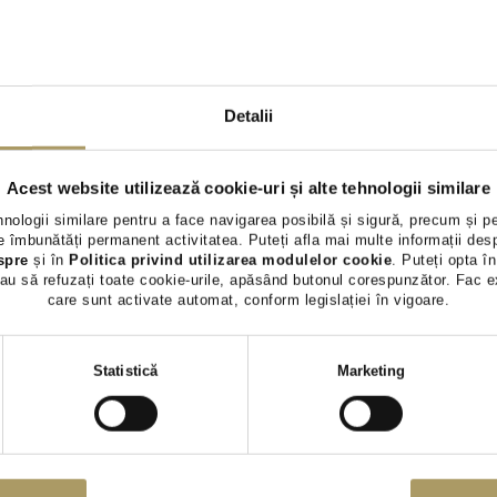
PEUGEOT 3008 1.6L
PEUGEOT 3
19.790 €
21.490 €
18.490 €
20.390 €
TVA INCLUS DEDUCTIBIL
TVA INCLUS 
Detalii
Hybrid Plug-In (benz)
Hybrid Plug-In (
76.890Km
20
87.355Km
2021
Acest website utilizează cookie-uri și alte tehnologii similare
Preț special
hnologii similare pentru a face navigarea posibilă și sigură, precum și p
Preț special
Rulat
Rezervat
 îmbunătăți permanent activitatea. Puteți afla mai multe informații des
spre
și în
Politica privind utilizarea modulelor cookie
. Puteți opta în
au să refuzați toate cookie-urile, apăsând butonul corespunzător. Fac e
Vezi detalii
Vezi 
care sunt activate automat, conform legislației în vigoare.
Selecția
Statistică
Marketing
consimțământului