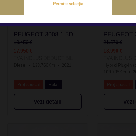
Permite selecția
PEUGEOT 3008 1.5D
PEUGEOT 3
18.450 €
21.579 €
17.950 €
18.990 €
TVA INCLUS DEDUCTIBIL
TVA INCLUS 
Diesel
138.766Km
2021
Hybrid Plug-In (
109.735Km
2
Preț special
Rulat
Preț special
Vezi detalii
Vezi 