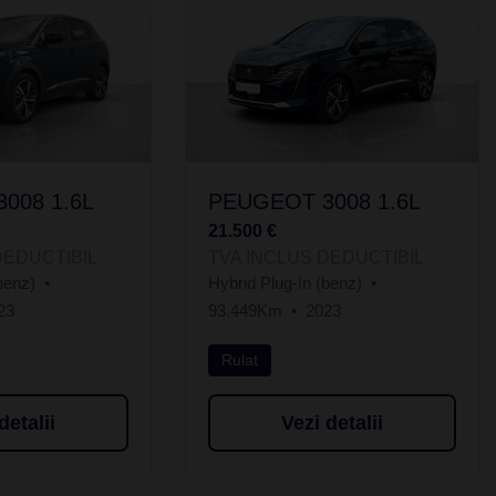
008 1.6L
PEUGEOT 3008 1.6L
21.500 €
DEDUCTIBIL
TVA INCLUS DEDUCTIBIL
benz)
Hybrid Plug-In (benz)
23
93.449Km
2023
Rulat
detalii
Vezi detalii