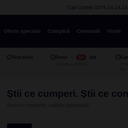
Call Center
0374.14.14.14
Oferte speciale
Cumpără
Comandă
Vinde
Test drive
Retur
7
14
zile
Gar
în limita a 400 km
în l
km
Știi ce cumperi. Știi ce co
Servicii complete, calitate garantată!