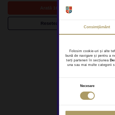
Arată 16 de oferte
Resetează filtrele
Consimțământ
Folosim cookie-uri și alte te
bună de navigare și pentru a ne
terți parteneri în secțiunea
De
una sau mai multe categorii s
Necesare