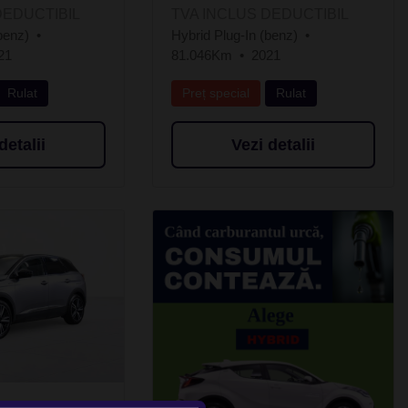
DEDUCTIBIL
TVA INCLUS DEDUCTIBIL
benz)
Hybrid Plug-In (benz)
21
81.046Km
2021
Rulat
Preț special
Rulat
detalii
Vezi detalii