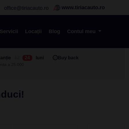
www.tiriacauto.ro
office@tiriacauto.ro
Servicii
Locații
Blog
Contul meu
anție
12
24
luni
Buy back
imita a 25.000
nduci!