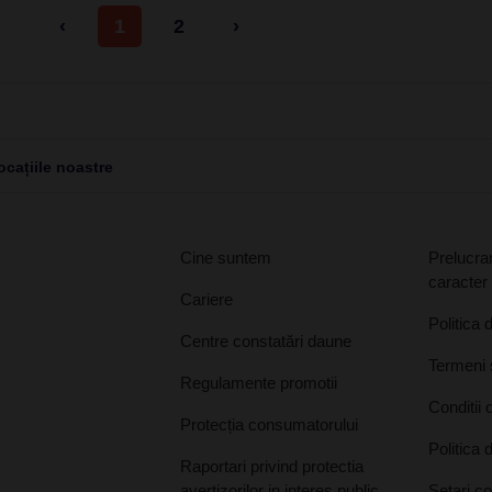
‹
1
2
›
cațiile noastre
Cine suntem
Prelucrar
caracter
Cariere
Politica 
Centre constatări daune
Termeni ș
Regulamente promotii
Conditii 
Protecția consumatorului
Politica 
Raportari privind protectia
avertizorilor in interes public
Setari c