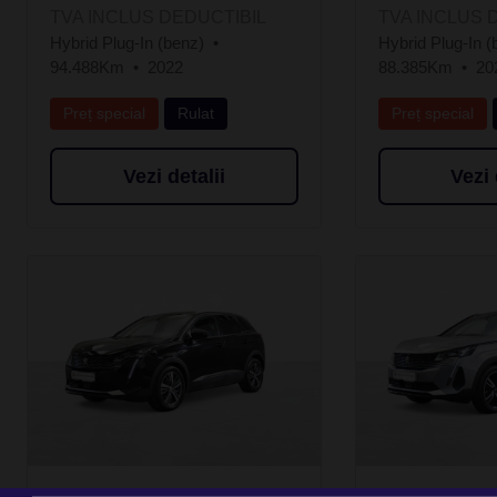
TVA INCLUS DEDUCTIBIL
TVA INCLUS 
Hybrid Plug-In (benz)
Hybrid Plug-In (
94.488Km
2022
88.385Km
20
Preț special
Rulat
Preț special
Vezi detalii
Vezi 