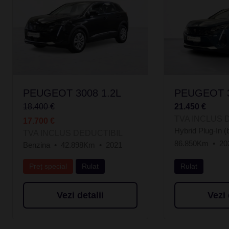
PEUGEOT 3008 1.2L
PEUGEOT 3
18.400 €
21.450 €
TVA INCLUS 
17.700 €
Hybrid Plug-In (
TVA INCLUS DEDUCTIBIL
86.850Km
20
Benzina
42.898Km
2021
Preț special
Rulat
Rulat
Vezi detalii
Vezi 