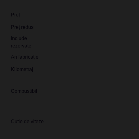
Preț
Preț redus
Include
rezervate
An fabricație
Kilometraj
Combustibil
Cutie de viteze