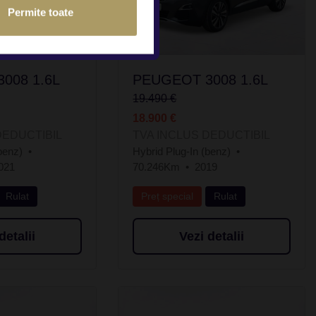
Permite toate
008 1.6L
PEUGEOT 3008 1.6L
19.490 €
18.900 €
DEDUCTIBIL
TVA INCLUS DEDUCTIBIL
benz)
Hybrid Plug-In (benz)
021
70.246Km
2019
Rulat
Preț special
Rulat
detalii
Vezi detalii