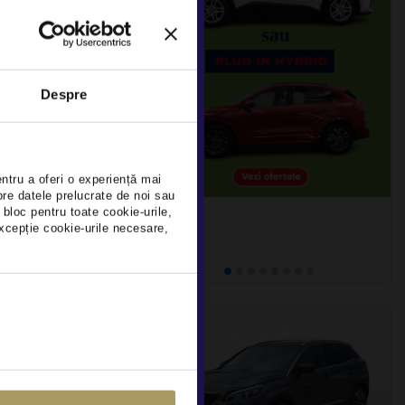
008 1.6L
DEDUCTIBIL
Despre
benz)
×
21
Rulat
entru a oferi o experiență mai
pre datele prelucrate de noi sau
 bloc pentru toate cookie-urile,
xcepție cookie-urile necesare,
detalii