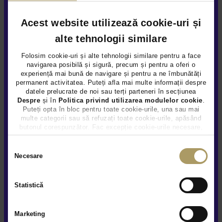
Acest website utilizează cookie-uri și
alte tehnologii similare
Folosim cookie-uri și alte tehnologii similare pentru a face
PEUGEOT 3008 1.6L
navigarea posibilă și sigură, precum și pentru a oferi o
experiență mai bună de navigare și pentru a ne îmbunătăți
19.790 €
permanent activitatea. Puteți afla mai multe informații despre
datele prelucrate de noi sau terți parteneri în secțiunea
18.490 €
Despre
și în
Politica privind utilizarea modulelor cookie
.
TVA INCLUS DEDUCTIBIL
Puteți opta în bloc pentru toate cookie-urile, una sau mai
Hybrid Plug-In (benz)
87.355Km
2021
multe categorii sau să refuzați toate cookie-urile, apăsând
butonul corespunzător. Fac excepție cookie-urile necesare,
care sunt activate automat, conform legislației în vigoare.
Preț special
Rulat
Selecția
Necesare
consimțământului
Vezi detalii
Statistică
Marketing