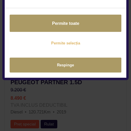
Permite toate
Permite selecția
Respinge
PEUGEOT PARTNER 1.5D
9.200 €
8.490 €
TVA INCLUS DEDUCTIBIL
Diesel
120.721Km
2019
Preț special
Rulat