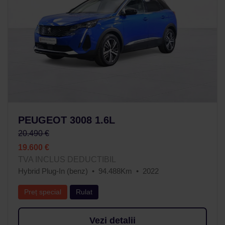
PEUGEOT 3008 1.6L
20.490 €
19.600 €
TVA INCLUS DEDUCTIBIL
Hybrid Plug-In (benz)
94.488Km
2022
Preț special
Rulat
Vezi detalii