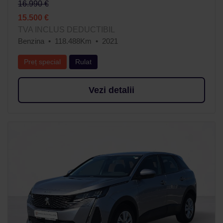
16.990 €
15.500 €
TVA INCLUS DEDUCTIBIL
Benzina
118.488Km
2021
Preț special
Rulat
Vezi detalii