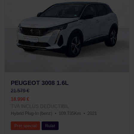
PEUGEOT 3008 1.6L
21.579 €
18.990 €
TVA INCLUS DEDUCTIBIL
Hybrid Plug-In (benz)
109.735Km
2021
Preț special
Rulat