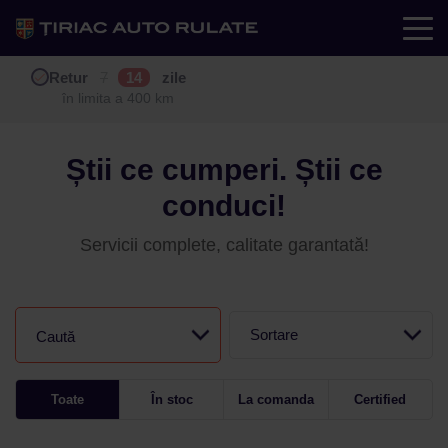
Test drive
Retur
Garanție
Buy back
7
12
14
24
zile
luni
în limita a 400 km
în limita a 25.000 km
Știi ce cumperi. Știi ce
conduci!
Servicii complete, calitate garantată!
Sortare
Caută
Toate
În stoc
La comanda
Certified