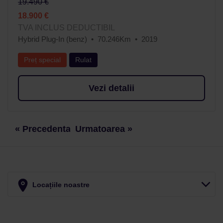
19.490 €
18.900 €
TVA INCLUS DEDUCTIBIL
Hybrid Plug-In (benz)
70.246Km
2019
Preț special
Rulat
Vezi detalii
« Precedenta
Urmatoarea »
Locațiile noastre