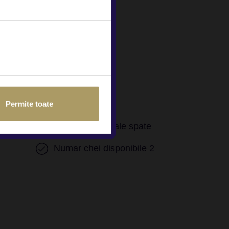
Servodirectie
Permite toate
pasager
Airbag-uri laterale spate
Numar chei disponibile 2