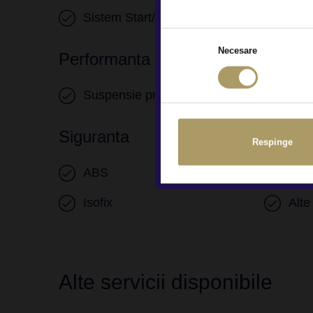
Sistem Start/Stop
Senz
Necesare
Performanta
Suspensie pneumatica
Siguranta
Respinge
ABS
ES
Isofix
Alte
Alte servicii disponibile