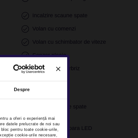
Incalzire scaune spate
Volan cu comenzi
Volan cu schimbator de viteze
Senzor ploaie
e
Stergatoare parbriz
Despre
×
Senzori parcare spate
entru a oferi o experiență mai
pre datele prelucrate de noi sau
Iluminare interioara LED
 bloc pentru toate cookie-urile,
xcepție cookie-urile necesare,