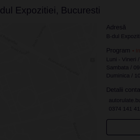
dul Expozitiei, Bucuresti
Adresă
B-dul Expoziti
Program
• I
Luni - Vineri 
Sambata / 09
Duminica / 10
Detalii conta
autorulate.b
0374 141 4