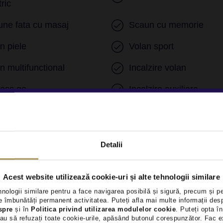
tric
ne fata cu masaj
Scaun cu memorie
n piele
Volan sport
n multifunctional
Incalzire volan
less go
Incalzire auxiliara
uri electrice fata
Geamuri electrice spat
ta
Detalii
ri LED
Senzori parcare fata
Acest website utilizează cookie-uri și alte tehnologii similare
hnologii similare pentru a face navigarea posibilă și sigură, precum și p
nzi exterioare cu reglare
 îmbunătăți permanent activitatea. Puteți afla mai multe informații des
Asistenta in rampa
spre
și în
Politica privind utilizarea modulelor cookie
. Puteți opta în
trica
au să refuzați toate cookie-urile, apăsând butonul corespunzător. Fac e