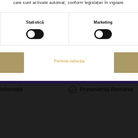
care sunt activate automat, conform legislației în vigoare.
ori presiune roti
Frana parcare electrica
Selecția
Statistică
Marketing
consimțământului
Permite selecția
P
Airbag central sofer si 
 informatii
Provenienta Romania