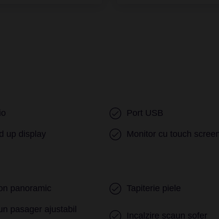
io
Port USB
 up display
Monitor cu touch scree
on panoramic
Tapiterie piele
n pasager ajustabil
Incalzire scaun sofer