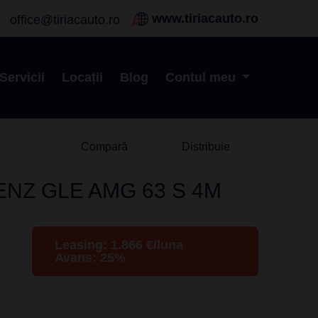
www.tiriacauto.ro
office@tiriacauto.ro
Servicii
Locații
Blog
Contul meu
Compară
Distribuie
NZ GLE AMG 63 S 4M
Leasing:
1.866
€/luna
Avans:
25
%