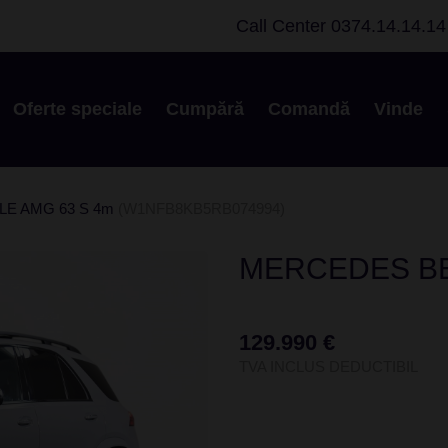
Call Center
0374.14.14.14
Oferte speciale
Cumpără
Comandă
Vinde
GLE AMG 63 S 4m
(W1NFB8KB5RB074994)
MERCEDES BE
129.990 €
TVA INCLUS DEDUCTIBIL