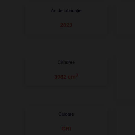
An de fabricație
2023
Cilindree
3
3982 cm
Culoare
GRI