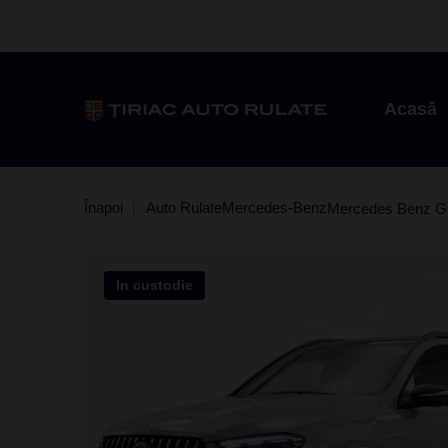
Acasă
Înapoi
Auto Rulate
Mercedes-Benz
Mercedes Benz 
In custodie