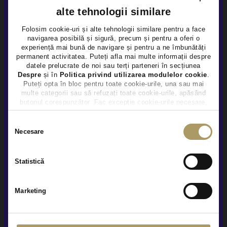
alte tehnologii similare
Folosim cookie-uri și alte tehnologii similare pentru a face
navigarea posibilă și sigură, precum și pentru a oferi o
×
experiență mai bună de navigare și pentru a ne îmbunătăți
permanent activitatea. Puteți afla mai multe informații despre
MERCEDES BENZ GLE 350DE
datele prelucrate de noi sau terți parteneri în secțiunea
Despre
și în
Politica privind utilizarea modulelor cookie
.
53.900 €
Puteți opta în bloc pentru toate cookie-urile, una sau mai
multe categorii sau să refuzați toate cookie-urile, apăsând
52.900 €
butonul corespunzător. Fac excepție cookie-urile necesare,
TVA INCLUS DEDUCTIBIL
care sunt activate automat, conform legislației în vigoare.
Hybrid Plug-In (diesel)
110.945Km
2020
Selecția
Necesare
consimțământului
Preț special
Rulat
Statistică
Vezi detalii
Marketing