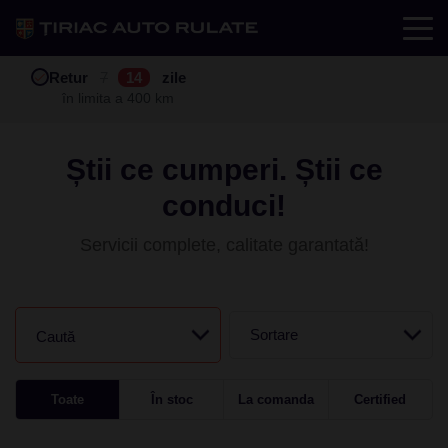
Test drive
Retur
Garanție
Buy back
7
12
14
24
zile
luni
în limita a 400 km
în limita a 25.000 km
Știi ce cumperi. Știi ce
conduci!
Servicii complete, calitate garantată!
Sortare
Caută
Toate
În stoc
La comanda
Certified