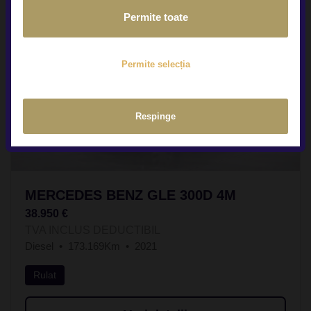
Permite toate
Permite selecția
Respinge
MERCEDES BENZ GLE 300D 4M
38.950 €
TVA INCLUS DEDUCTIBIL
Diesel
173.169Km
2021
Rulat