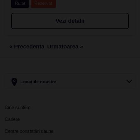
Rulat
Rezervat
Vezi detalii
« Precedenta
Urmatoarea »
Locațiile noastre
Cine suntem
Cariere
Centre constatări daune