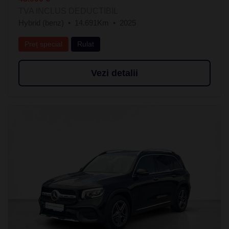
TVA INCLUS DEDUCTIBIL
Hybrid (benz)
14.691Km
2025
Preț special
Rulat
Vezi detalii