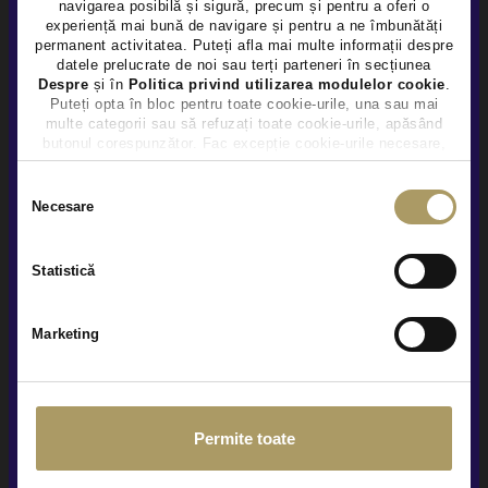
navigarea posibilă și sigură, precum și pentru a oferi o
×
experiență mai bună de navigare și pentru a ne îmbunătăți
permanent activitatea. Puteți afla mai multe informații despre
MERCEDES BENZ GLB 220D 4M
datele prelucrate de noi sau terți parteneri în secțiunea
46.990 €
Despre
și în
Politica privind utilizarea modulelor cookie
.
Puteți opta în bloc pentru toate cookie-urile, una sau mai
TVA INCLUS DEDUCTIBIL
multe categorii sau să refuzați toate cookie-urile, apăsând
Hybrid (diesel)
11.112Km
2025
butonul corespunzător. Fac excepție cookie-urile necesare,
care sunt activate automat, conform legislației în vigoare.
Rulat
Selecția
Necesare
consimțământului
Vezi detalii
Statistică
Marketing
Permite toate