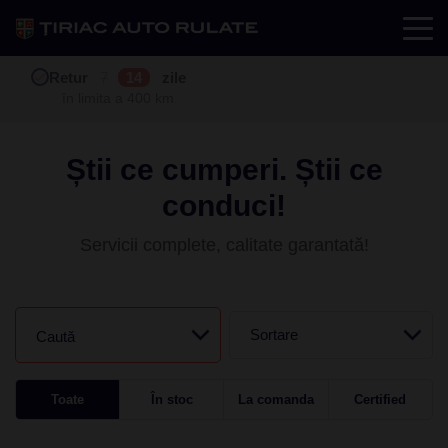
Test drive
Retur
Garanție
Buy back
7
12
14
24
zile
luni
în limita a 400 km
în limita a 25.000 km
Știi ce cumperi. Știi ce
conduci!
Servicii complete, calitate garantată!
Sortare
Caută
Toate
În stoc
La comanda
Certified