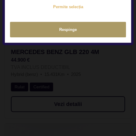
Permite selecția
Respinge
MERCEDES BENZ GLB 220 4M
44.900 €
TVA INCLUS DEDUCTIBIL
Hybrid (benz)
15.431Km
2025
Rulat
Certified
Vezi detalii