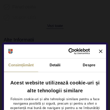
Faruri ceata
Stopuri LED
Vezi toate
Follow me home
Sistem Start/Stop
Alte Informatii
Senzori presiune roti
Numar chei disponibile 2
Frana parcare electrica
Consimțământ
Detalii
Despre
Servodirectie
Acest website utilizează cookie-uri și
Alte servicii disponibile
alte tehnologii similare
Folosim cookie-uri și alte tehnologii similare pentru a face
navigarea posibilă și sigură, precum și pentru a oferi o
×
experiență mai bună de navigare și pentru a ne îmbunătăți