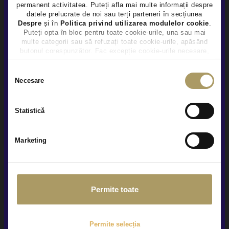
permanent activitatea. Puteți afla mai multe informații despre
Finantare flexibila
datele prelucrate de noi sau terți parteneri în secțiunea
Despre
și în
Politica privind utilizarea modulelor cookie
.
Puteți opta în bloc pentru toate cookie-urile, una sau mai
multe categorii sau să refuzați toate cookie-urile, apăsând
butonul corespunzător. Fac excepție cookie-urile necesare,
care sunt activate automat, conform legislației în vigoare.
Garanție extinsă
Selecția
Necesare
consimțământului
Statistică
Prezentare video la distanta
Marketing
Service și asistență rutieră
Permite toate
Permite selecția