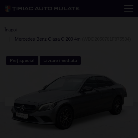
Înapoi
Mercedes Benz Clasa C 200 4m
(WDD2050781F875534)
Preț special
Livrare imediata