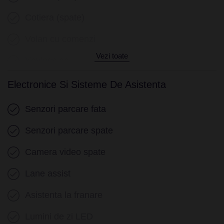
Cotiera (spate)
Volan cu comenzi
Vezi toate
Keyless go
Senzor ploaie
Electronice Si Sisteme De Asistenta
Geamuri electrice fata
Senzori parcare fata
Geamuri electrice spate
Senzori parcare spate
Camera video spate
Lane assist
Asistenta la franare
Lumini de zi LED