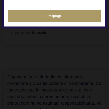
Contract Buy-Back & Trade-In
Respinge
Livrare la domiciliu
Depunem toate eforturile ca informatiile
prezentate aici sa fie corecte si transparente. Cu
toate acestea, la incarcarea lor pe site, este
posibil sa intervina erori umane, inevitabile,
pentru care nu ne asumam responsabilitatea. Va