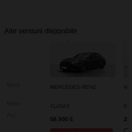
Alte versiuni disponibile
Marca
MERCEDES-BENZ
ME
Model
CLASA E
EQ
Preț
58.900 €
28