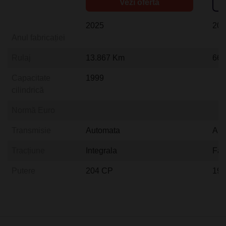
Vezi oferta
2025
20
Anul fabricației
Rulaj
13.867 Km
66.
Capacitate
1999
cilindrică
Normă Euro
Transmisie
Automata
Aut
Tracțiune
Integrala
Fat
Putere
204 CP
19