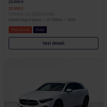
22.990 €
22.500 €
TVA INCLUS DEDUCTIBIL
Hybrid Plug-In (benz)
87.935Km
2020
Preț special
Rulat
Vezi detalii