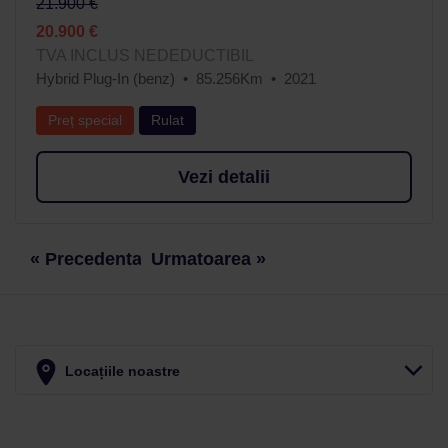
21.900 €
20.900 €
TVA INCLUS NEDEDUCTIBIL
Hybrid Plug-In (benz)
85.256Km
2021
Preț special
Rulat
Vezi detalii
« Precedenta
Urmatoarea »
Locațiile noastre