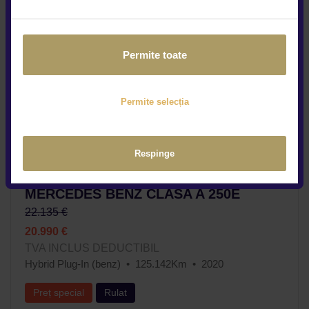
Permite toate
Permite selecția
Respinge
MERCEDES BENZ CLASA A 250E
22.135 €
20.990 €
TVA INCLUS DEDUCTIBIL
Hybrid Plug-In (benz)
125.142Km
2020
Preț special
Rulat