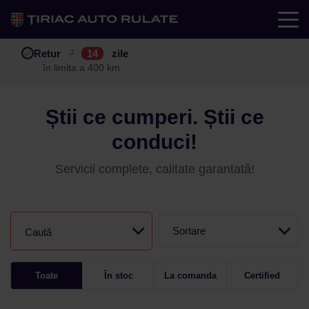
Test drive
Retur
Garanție
Buy back
7
12
14
24
zile
luni
în limita a 400 km
în limita a 25.000 km
Știi ce cumperi. Știi ce
conduci!
Servicii complete, calitate garantată!
Sortare
Caută
Toate
În stoc
La comanda
Certified