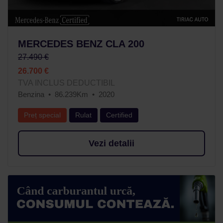
MERCEDES BENZ CLA 200
27.490 €
26.700 €
TVA INCLUS DEDUCTIBIL
Benzina
86.239Km
2020
Preț special
Rulat
Certified
Vezi detalii