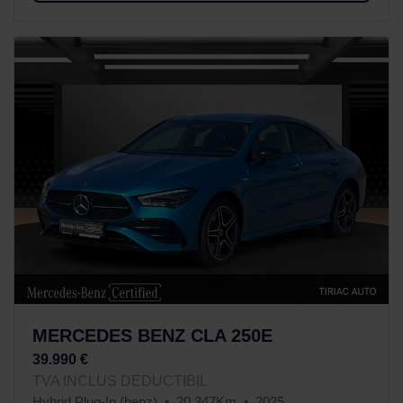
MERCEDES BENZ CLA 250E
39.990 €
TVA INCLUS DEDUCTIBIL
Hybrid Plug-In (benz)
20.347Km
2025