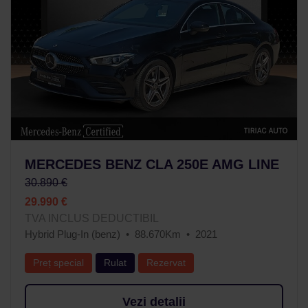
MERCEDES BENZ CLA 250E AMG LINE
30.890 €
29.990 €
TVA INCLUS DEDUCTIBIL
Hybrid Plug-In (benz)
88.670Km
2021
Preț special
Rulat
Rezervat
Vezi detalii