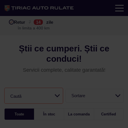
Test drive
Retur
Garanție
Buy back
7
12
14
24
zile
luni
în limita a 400 km
în limita a 25.000 km
Știi ce cumperi. Știi ce
conduci!
Servicii complete, calitate garantată!
Sortare
Caută
Toate
În stoc
La comanda
Certified