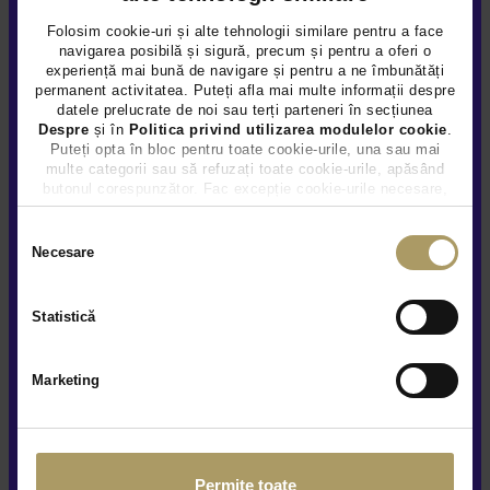
Folosim cookie-uri și alte tehnologii similare pentru a face
navigarea posibilă și sigură, precum și pentru a oferi o
experiență mai bună de navigare și pentru a ne îmbunătăți
permanent activitatea. Puteți afla mai multe informații despre
datele prelucrate de noi sau terți parteneri în secțiunea
Despre
și în
Politica privind utilizarea modulelor cookie
.
MERCEDES BENZ CLA 180
Puteți opta în bloc pentru toate cookie-urile, una sau mai
multe categorii sau să refuzați toate cookie-urile, apăsând
28.990 €
butonul corespunzător. Fac excepție cookie-urile necesare,
TVA INCLUS DEDUCTIBIL
care sunt activate automat, conform legislației în vigoare.
Benzina
63.810Km
2023
Selecția
Necesare
consimțământului
Rulat
Statistică
Vezi detalii
Marketing
Permite toate