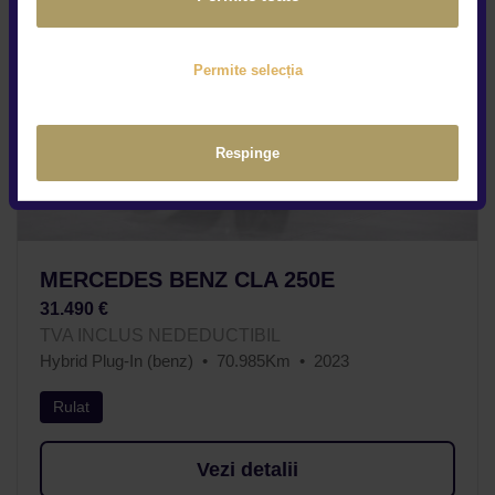
Permite selecția
Respinge
MERCEDES BENZ CLA 250E
31.490 €
TVA INCLUS NEDEDUCTIBIL
Hybrid Plug-In (benz)
70.985Km
2023
Rulat
Vezi detalii