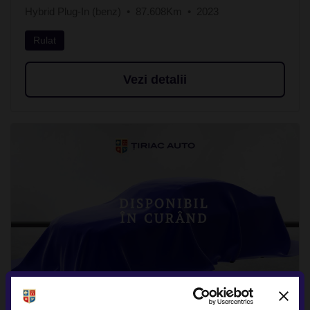
Hybrid Plug-In (benz)
87.608Km
2023
Rulat
Vezi detalii