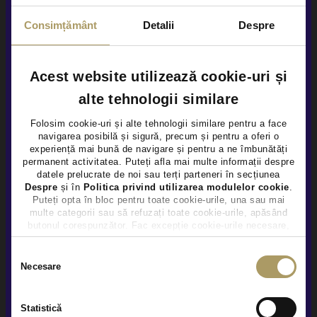
Consimțământ
Detalii
Despre
JEEP COMPASS 1.3L
19.990 €
Acest website utilizează cookie-uri și
TVA INCLUS DEDUCTIBIL
Hybrid Plug-In (benz)
92.856Km
2022
alte tehnologii similare
Folosim cookie-uri și alte tehnologii similare pentru a face
Rulat
navigarea posibilă și sigură, precum și pentru a oferi o
×
experiență mai bună de navigare și pentru a ne îmbunătăți
permanent activitatea. Puteți afla mai multe informații despre
Vezi detalii
datele prelucrate de noi sau terți parteneri în secțiunea
Despre
și în
Politica privind utilizarea modulelor cookie
.
Puteți opta în bloc pentru toate cookie-urile, una sau mai
multe categorii sau să refuzați toate cookie-urile, apăsând
butonul corespunzător. Fac excepție cookie-urile necesare,
care sunt activate automat, conform legislației în vigoare.
Selecția
Necesare
consimțământului
Statistică