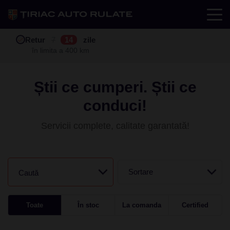
Test drive
Retur
Garanție
Buy back
7
12
14
24
zile
luni
în limita a 400 km
în limita a 25.000 km
Știi ce cumperi. Știi ce
conduci!
Servicii complete, calitate garantată!
Sortare
Caută
Toate
În stoc
La comanda
Certified