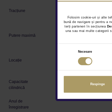
Tracțiune
Folosim cookie-uri și alte te
bună de navigare și pentru a ne
terți parteneri în secțiunea
De
una sau mai multe categorii s
Putere maximă
Necesare
Locație
Capacitate
Respinge
cilindrică
Anul de
înregistrare