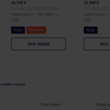
16.750 €
15.900 €
TVA INCLUS DEDUCTIBIL
TVA INCLUS 
Hybrid (benz)
86.126Km
Hybrid (benz)
2020
2021
Rulat
Rezervat
Rulat
Vezi detalii
Vezi 
cațiile noastre
Cine suntem
Prelucrar
caracter