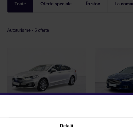
Toate
Oferte speciale
În stoc
La coma
Autoturisme - 5 oferte
FORD MONDEO 2.0 D
FORD MON
16.900 €
12.990 €
Detalii
TVA INCLUS 
16.390 €