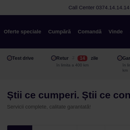
Call Center
0374.14.14.14
Oferte speciale
Cumpără
Comandă
Vinde
Test drive
Retur
7
14
zile
Gar
în limita a 400 km
în l
km
Știi ce cumperi. Știi ce co
Servicii complete, calitate garantată!