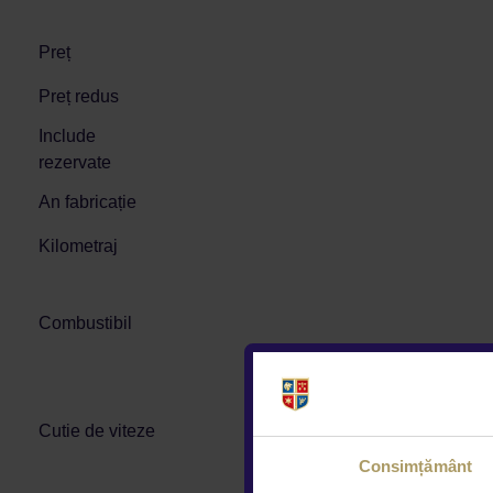
Preț
Preț redus
Include
rezervate
An fabricație
Kilometraj
Combustibil
Cutie de viteze
Consimțământ