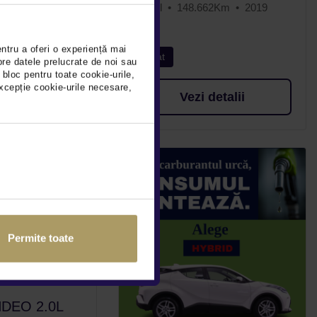
18Km
2017
Diesel
148.662Km
2019
entru a oferi o experiență mai
Rulat
pre datele prelucrate de noi sau
 bloc pentru toate cookie-urile,
xcepție cookie-urile necesare,
detalii
Vezi detalii
Permite toate
DEO 2.0L