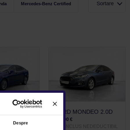
Sortare
nda
Mercedes-Benz Certified
DEO 2.0D
FORD MONDEO 2.0D
13.400 €
Despre
NEDEDUCTIBIL
TVA INCLUS NEDEDUCTIBIL