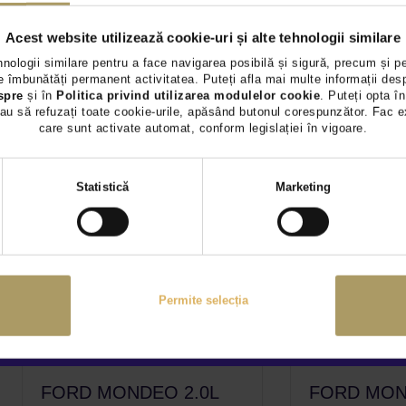
Diesel
141.9
TVA INCLUS DEDUCTIBIL
Diesel
79.891Km
2021
Acest website utilizează cookie-uri și alte tehnologii similare
hnologii similare pentru a face navigarea posibilă și sigură, precum și p
Preț special
Rulat
Rulat
 îmbunătăți permanent activitatea. Puteți afla mai multe informații des
spre
și în
Politica privind utilizarea modulelor cookie
. Puteți opta în
au să refuzați toate cookie-urile, apăsând butonul corespunzător. Fac e
Vezi detalii
Vezi 
care sunt activate automat, conform legislației în vigoare.
Selecția
Statistică
Marketing
consimțământului
Permite selecția
FORD MONDEO 2.0L
FORD MON