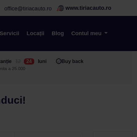
www.tiriacauto.ro
office@tiriacauto.ro
Servicii
Locații
Blog
Contul meu
anție
12
24
luni
Buy back
imita a 25.000
nduci!