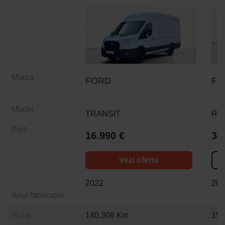
Marca
FORD
FO
Model
TRANSIT
RA
Preț
16.990 €
34
Vezi oferta
2022
20
Anul fabricației
Rulaj
140.306 Km
154