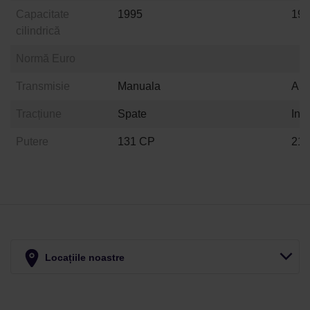
Capacitate
1995
19
cilindrică
Normă Euro
Transmisie
Manuala
Aut
Tracțiune
Spate
Int
Putere
131 CP
21
Locațiile noastre