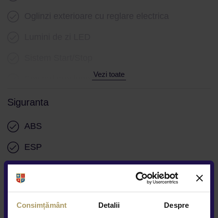
Oglinzi exterioare cu reglare electrica
Lumini de zi LED
Sistem Start/Stop
Vezi toate
Senzori presiune roti
Siguranta
ABS
ESP
Airbag central sofer si pasager
Airbag-uri laterale spate
Consimțământ
Detalii
Despre
Isofix