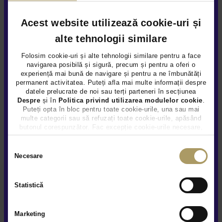
Acest website utilizează cookie-uri și
Alte Informatii
alte tehnologii similare
Folosim cookie-uri și alte tehnologii similare pentru a face
Numar chei disponibile 2
navigarea posibilă și sigură, precum și pentru a oferi o
experiență mai bună de navigare și pentru a ne îmbunătăți
permanent activitatea. Puteți afla mai multe informații despre
datele prelucrate de noi sau terți parteneri în secțiunea
Despre
și în
Politica privind utilizarea modulelor cookie
.
Puteți opta în bloc pentru toate cookie-urile, una sau mai
multe categorii sau să refuzați toate cookie-urile, apăsând
butonul corespunzător. Fac excepție cookie-urile necesare,
Alte servicii disponibile
care sunt activate automat, conform legislației în vigoare.
Selecția
Necesare
consimțământului
Finantare flexibila
Statistică
Marketing