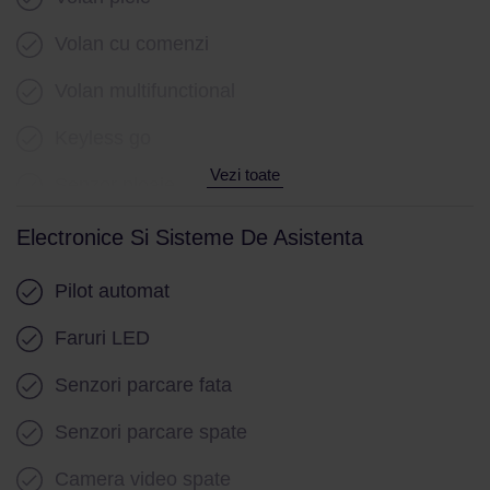
Volan cu comenzi
Volan multifunctional
Keyless go
Vezi toate
Senzor ploaie
Parbriz cu incalzire
Electronice Si Sisteme De Asistenta
Geamuri electrice fata
Pilot automat
Geamuri electrice spate
Faruri LED
Senzori parcare fata
Senzori parcare spate
Camera video spate