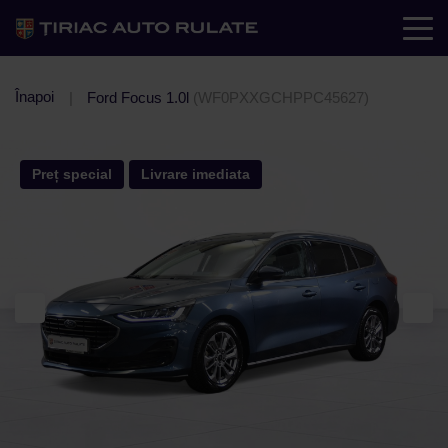
Înapoi
Ford Focus 1.0l
(WF0PXXGCHPPC45627)
Preț special
Livrare imediata