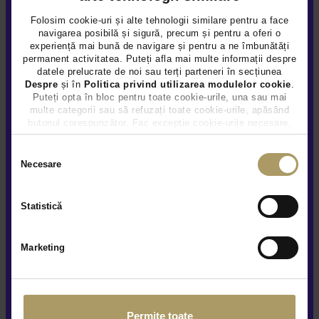
Folosim cookie-uri și alte tehnologii similare pentru a face
navigarea posibilă și sigură, precum și pentru a oferi o
experiență mai bună de navigare și pentru a ne îmbunătăți
permanent activitatea. Puteți afla mai multe informații despre
datele prelucrate de noi sau terți parteneri în secțiunea
Despre
și în
Politica privind utilizarea modulelor cookie
.
DACIA LOGAN 1.0L
Puteți opta în bloc pentru toate cookie-urile, una sau mai
multe categorii sau să refuzați toate cookie-urile, apăsând
8.490 €
butonul corespunzător. Fac excepție cookie-urile necesare,
TVA INCLUS NEDEDUCTIBIL
care sunt activate automat, conform legislației în vigoare.
Benzina
100.166Km
2022
Selecția
Necesare
consimțământului
Rulat
Statistică
Vezi detalii
Marketing
Permite toate