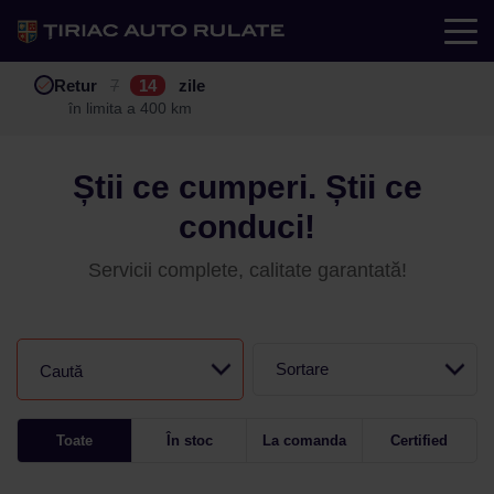
Test drive
Retur
Garanție
Buy back
7
12
14
24
zile
luni
în limita a 400 km
în limita a 25.000 km
Știi ce cumperi. Știi ce
conduci!
Servicii complete, calitate garantată!
Sortare
Caută
Toate
În stoc
La comanda
Certified