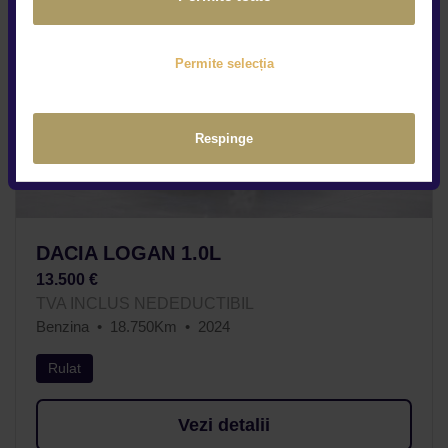
Permite selecția
Respinge
DACIA LOGAN 1.0L
13.500 €
TVA INCLUS NEDEDUCTIBIL
Benzina
18.750Km
2024
Rulat
Vezi detalii