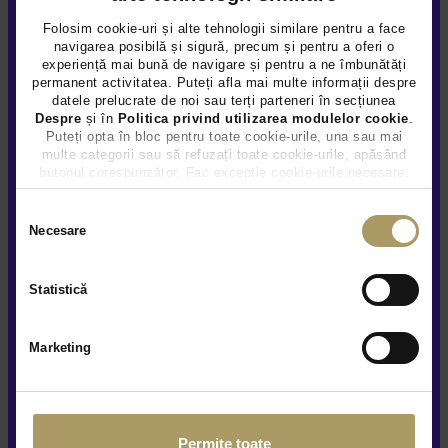
Folosim cookie-uri și alte tehnologii similare pentru a face
navigarea posibilă și sigură, precum și pentru a oferi o
experiență mai bună de navigare și pentru a ne îmbunătăți
permanent activitatea. Puteți afla mai multe informații despre
datele prelucrate de noi sau terți parteneri în secțiunea
Despre
și în
Politica privind utilizarea modulelor cookie
.
DACIA LOGAN 1.0L
Puteți opta în bloc pentru toate cookie-urile, una sau mai
multe categorii sau să refuzați toate cookie-urile, apăsând
8.490 €
butonul corespunzător. Fac excepție cookie-urile necesare,
TVA INCLUS NEDEDUCTIBIL
care sunt activate automat, conform legislației în vigoare.
Benzina
100.166Km
2022
Selecția
Necesare
consimțământului
Rulat
Statistică
Vezi detalii
Marketing
Permite toate