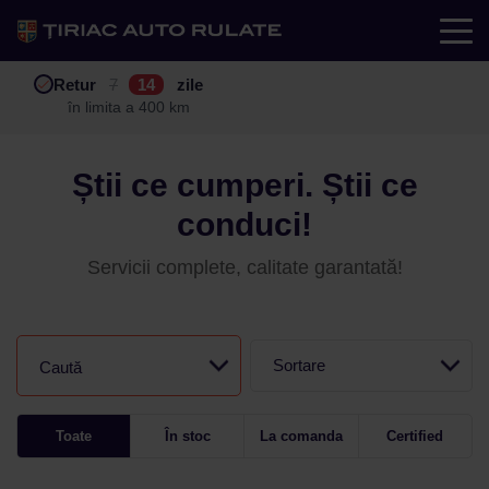
Test drive
Retur
Garanție
Buy back
7
12
14
24
zile
luni
în limita a 400 km
în limita a 25.000 km
Știi ce cumperi. Știi ce
conduci!
Servicii complete, calitate garantată!
Sortare
Caută
Toate
În stoc
La comanda
Certified