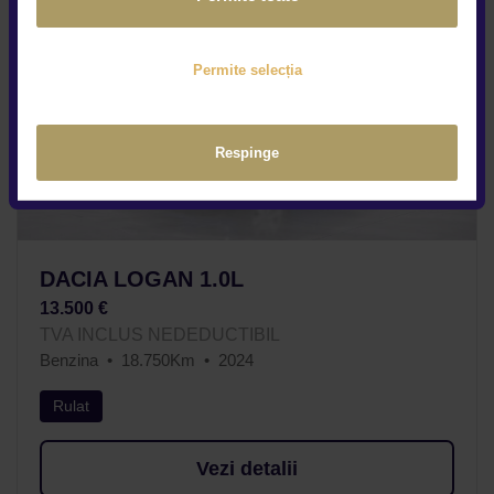
Permite selecția
Respinge
DACIA LOGAN 1.0L
13.500 €
TVA INCLUS NEDEDUCTIBIL
Benzina
18.750Km
2024
Rulat
Vezi detalii