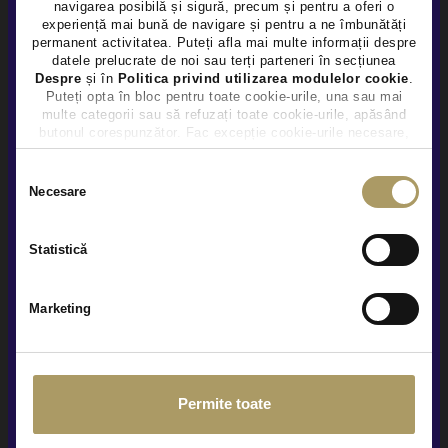
DACIA DOKKER 1.5D
navigarea posibilă și sigură, precum și pentru a oferi o
×
experiență mai bună de navigare și pentru a ne îmbunătăți
6.800 €
permanent activitatea. Puteți afla mai multe informații despre
TVA INCLUS DEDUCTIBIL
datele prelucrate de noi sau terți parteneri în secțiunea
Diesel
175.319Km
2017
Despre
și în
Politica privind utilizarea modulelor cookie
.
Puteți opta în bloc pentru toate cookie-urile, una sau mai
multe categorii sau să refuzați toate cookie-urile, apăsând
Rulat
butonul corespunzător. Fac excepție cookie-urile necesare,
care sunt activate automat, conform legislației în vigoare.
Selecția
Vezi detalii
Necesare
consimțământului
Statistică
Marketing
Permite toate