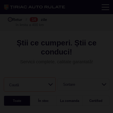
Test drive
Retur
Garanție
Buy back
7
12
14
24
zile
luni
în limita a 400 km
în limita a 25.000 km
Știi ce cumperi. Știi ce
conduci!
Servicii complete, calitate garantată!
Sortare
Caută
Toate
În stoc
La comanda
Certified