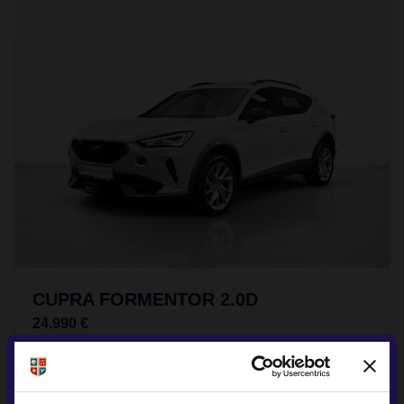
CUPRA FORMENTOR 2.0D
24.990 €
TVA INCLUS DEDUCTIBIL
Diesel
95.332Km
2023
Rulat
Rezervat