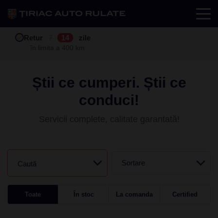
Test drive
Retur
Garanție
Buy back
7
12
14
24
zile
luni
în limita a 400 km
în limita a 25.000 km
Știi ce cumperi. Știi ce
conduci!
Servicii complete, calitate garantată!
Sortare
Caută
Toate
În stoc
La comanda
Certified