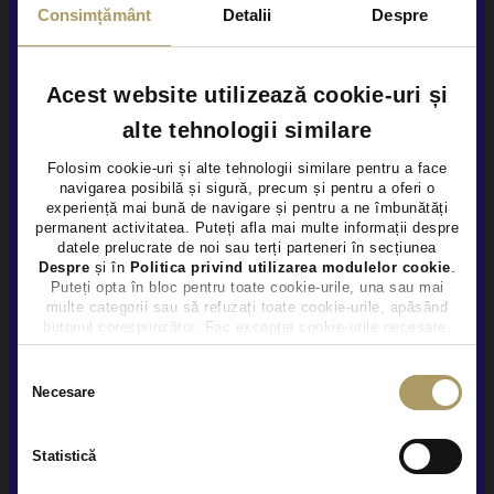
Consimțământ
Detalii
Despre
Vezi detalii
Acest website utilizează cookie-uri și
alte tehnologii similare
Folosim cookie-uri și alte tehnologii similare pentru a face
navigarea posibilă și sigură, precum și pentru a oferi o
×
experiență mai bună de navigare și pentru a ne îmbunătăți
permanent activitatea. Puteți afla mai multe informații despre
datele prelucrate de noi sau terți parteneri în secțiunea
Despre
și în
Politica privind utilizarea modulelor cookie
.
Puteți opta în bloc pentru toate cookie-urile, una sau mai
multe categorii sau să refuzați toate cookie-urile, apăsând
butonul corespunzător. Fac excepție cookie-urile necesare,
care sunt activate automat, conform legislației în vigoare.
Selecția
Necesare
consimțământului
Statistică