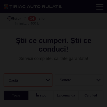
Test drive
Retur
Garanție
Buy back
7
12
14
24
zile
luni
în limita a 400 km
în limita a 25.000 km
Știi ce cumperi. Știi ce
conduci!
Servicii complete, calitate garantată!
Sortare
Caută
Toate
În stoc
La comanda
Certified