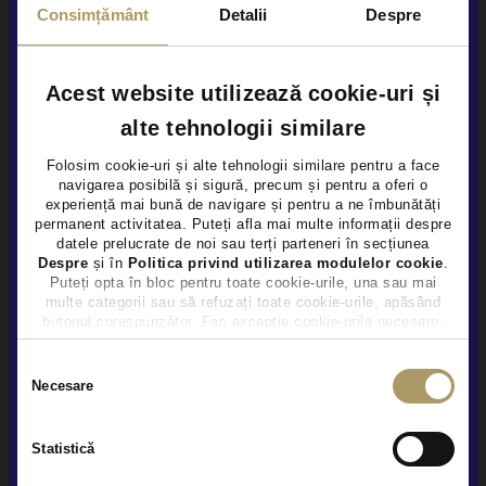
Consimțământ
Detalii
Despre
Vezi detalii
Acest website utilizează cookie-uri și
alte tehnologii similare
Folosim cookie-uri și alte tehnologii similare pentru a face
navigarea posibilă și sigură, precum și pentru a oferi o
×
experiență mai bună de navigare și pentru a ne îmbunătăți
permanent activitatea. Puteți afla mai multe informații despre
datele prelucrate de noi sau terți parteneri în secțiunea
Despre
și în
Politica privind utilizarea modulelor cookie
.
Puteți opta în bloc pentru toate cookie-urile, una sau mai
multe categorii sau să refuzați toate cookie-urile, apăsând
butonul corespunzător. Fac excepție cookie-urile necesare,
care sunt activate automat, conform legislației în vigoare.
Selecția
Necesare
consimțământului
Statistică