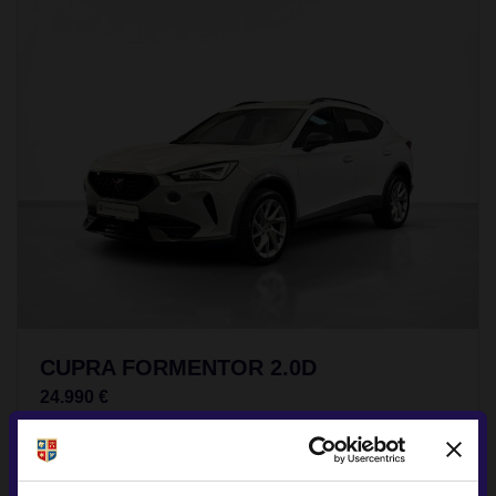
CUPRA FORMENTOR 2.0D
24.990 €
TVA INCLUS DEDUCTIBIL
Diesel
95.332Km
2023
Rulat
Rezervat