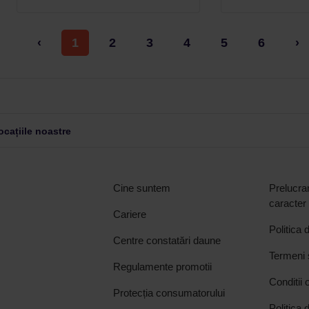
‹
1
2
3
4
5
6
›
cațiile noastre
Cine suntem
Prelucrar
caracter
Cariere
Politica 
Centre constatări daune
Termeni ș
Regulamente promotii
Conditii 
Protecția consumatorului
Politica 