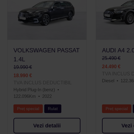
VOLKSWAGEN PASSAT
AUDI A4 2.
25.490 €
1.4L
24.490 €
19.990 €
TVA INCLUS 
18.990 €
Diesel
122.3
TVA INCLUS DEDUCTIBIL
Hybrid Plug-In (benz)
122.096Km
2022
Preț special
Rulat
Preț special
Vezi detalii
Vezi 