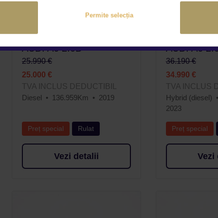
Permite selecția
AUDI A6 2.0D
AUDI A6 2.
25.990 €
36.190 €
25.000 €
34.990 €
TVA INCLUS DEDUCTIBIL
TVA INCLUS 
Diesel
136.959Km
2019
Hybrid (diesel)
2023
Preț special
Rulat
Preț special
Vezi detalii
Vezi 