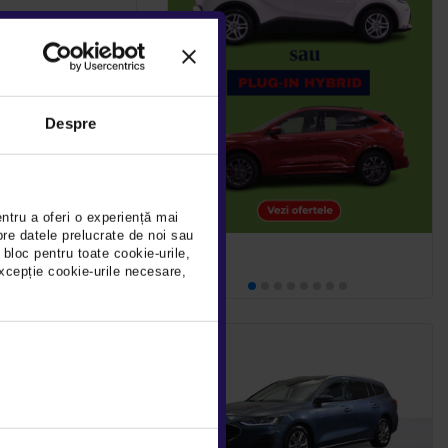
0 D
DEDUCTIBIL
Despre
10Km
2021
Rulat
entru a oferi o experiență mai
pre datele prelucrate de noi sau
detalii
 bloc pentru toate cookie-urile,
xcepție cookie-urile necesare,