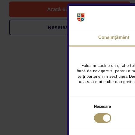
Arată 63 de oferte
Resetează filtrele
Consimțământ
Folosim cookie-uri și alte te
bună de navigare și pentru a ne
terți parteneri în secțiunea
De
una sau mai multe categorii s
Necesare