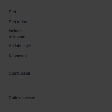
Preț
Preț redus
Include
rezervate
An fabricație
Kilometraj
Combustibil
Cutie de viteze