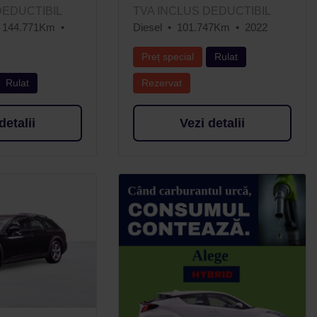
DEDUCTIBIL
TVA INCLUS DEDUCTIBIL
144.771Km
Diesel
101.747Km
2022
Preț special
Rulat
Rulat
Rezervat
detalii
Vezi detalii