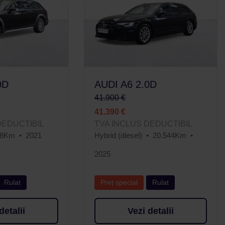
0D
AUDI A6 2.0D
41.900 €
41.390 €
DEDUCTIBIL
TVA INCLUS DEDUCTIBIL
68Km
2021
Hybrid (diesel)
20.544Km
2025
Rulat
Preț special
Rulat
detalii
Vezi detalii