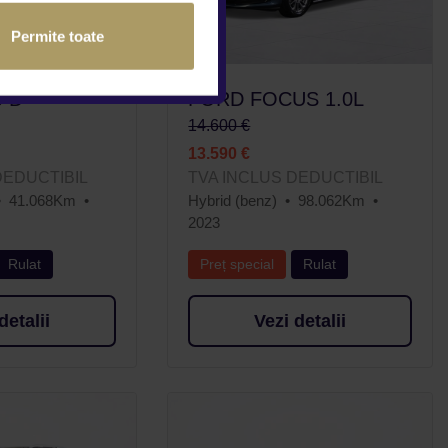
Permite toate
0 D
FORD FOCUS 1.0L
14.600 €
13.590 €
DEDUCTIBIL
TVA INCLUS DEDUCTIBIL
41.068Km
Hybrid (benz)
98.062Km
2023
Rulat
Preț special
Rulat
detalii
Vezi detalii