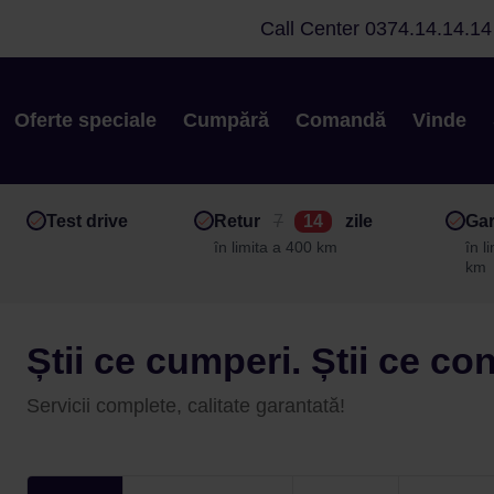
Call Center
0374.14.14.14
Oferte speciale
Cumpără
Comandă
Vinde
Test drive
Retur
7
14
zile
Gar
în limita a 400 km
în l
km
Știi ce cumperi. Știi ce co
Servicii complete, calitate garantată!