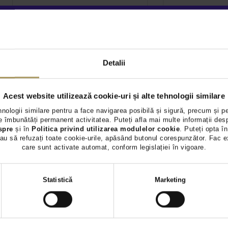
MERCEDES BENZ
AUDI A6 2.
29.900 €
CLASA C 180D
28.500 €
12.500 €
TVA INCLUS 
11.700 €
Detalii
Diesel
146.9
TVA INCLUS NEDEDUCTIBIL
Diesel
207.371Km
2017
Acest website utilizează cookie-uri și alte tehnologii similare
Preț special
Rulat
Preț special
hnologii similare pentru a face navigarea posibilă și sigură, precum și p
 îmbunătăți permanent activitatea. Puteți afla mai multe informații des
Vezi detalii
Vezi 
spre
și în
Politica privind utilizarea modulelor cookie
. Puteți opta în
au să refuzați toate cookie-urile, apăsând butonul corespunzător. Fac e
care sunt activate automat, conform legislației în vigoare.
Selecția
Statistică
Marketing
consimțământului