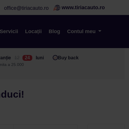
www.tiriacauto.ro
office@tiriacauto.ro
Servicii
Locații
Blog
Contul meu
anție
12
24
luni
Buy back
imita a 25.000
nduci!