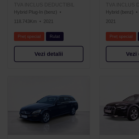
TVA INCLUS DEDUCTIBIL
TVA INCLUS 
Hybrid Plug-In (benz)
Hybrid (benz)
118.743Km
2021
2021
Preț special
Rulat
Preț special
Vezi detalii
Vezi 