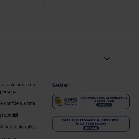
ea datelor tale cu
Sesizari
 personal
de confidențialitate
i condiții
ofertare auto rulate
de cookies