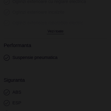
Oglinzi exterioare cu reglare electrica
Keyless go
Oglinzi exterioare incalzite
Senzor ploaie
Oglinzi exterioare rabatabile electric
Geamuri electrice fata
Vezi toate
Asistenta in panta
Geamuri electrice spate
Asistenta in rampa
Performanta
Lumini de zi LED
Suspensie pneumatica
Faruri ceata
Iluminare interioara LED
Siguranta
Sistem Start/Stop
ABS
Senzori presiune roti
ESP
Frana parcare electrica