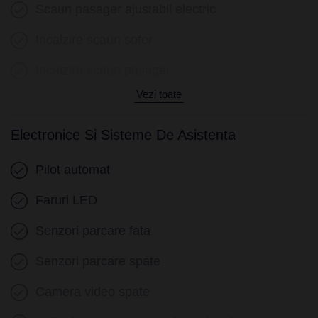
Scaun pasager ajustabil electric
Incalzire scaun sofer
Incalzire scaun pasager
Vezi toate
Scaun cu memorie
Cotiera (fata)
Electronice Si Sisteme De Asistenta
Cotiera (spate)
Pilot automat
Volan piele
Faruri LED
Volan cu comenzi
Senzori parcare fata
Volan reglabil electric
Senzori parcare spate
Volan multifunctional
Camera video spate
Volan cu schimbator de viteze