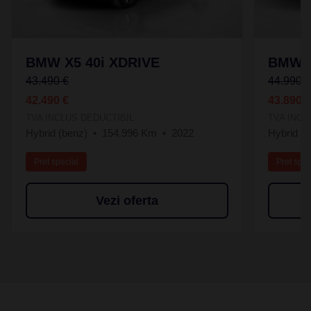
BMW X5 40i XDRIVE
BMW X
43.490 €
44.990 
42.490 €
43.890 
TVA INCLUS DEDUCTIBIL
TVA INCL
Hybrid (benz)
154.996 Km
2022
Hybrid Pl
Pret special
Pret spec
Vezi oferta