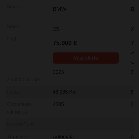
Marca
BMW
B
Model
X5
X6
Preț
75.900 €
71
Vezi oferta
2023
20
Anul fabricației
Rulaj
48.985 Km
85.
Capacitate
4395
29
cilindrică
Normă Euro
Transmisie
Automata
Aut