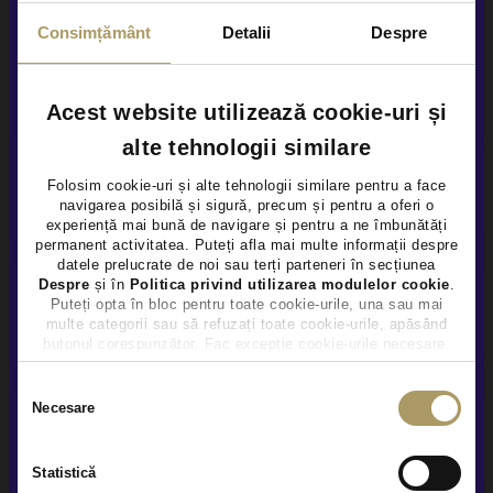
Consimțământ
Detalii
Despre
Alte servicii disponibile
Acest website utilizează cookie-uri și
alte tehnologii similare
Finantare flexibila
Folosim cookie-uri și alte tehnologii similare pentru a face
navigarea posibilă și sigură, precum și pentru a oferi o
×
experiență mai bună de navigare și pentru a ne îmbunătăți
permanent activitatea. Puteți afla mai multe informații despre
datele prelucrate de noi sau terți parteneri în secțiunea
Despre
și în
Politica privind utilizarea modulelor cookie
.
Puteți opta în bloc pentru toate cookie-urile, una sau mai
Garanție extinsă
multe categorii sau să refuzați toate cookie-urile, apăsând
butonul corespunzător. Fac excepție cookie-urile necesare,
care sunt activate automat, conform legislației în vigoare.
Selecția
Necesare
consimțământului
Prezentare video la distanta
Statistică