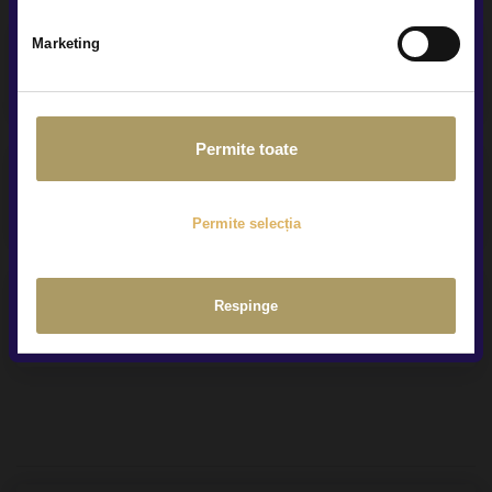
Marketing
Service și asistență rutieră
Permite toate
Contract Buy-Back & Trade-In
Permite selecția
Respinge
Livrare la domiciliu