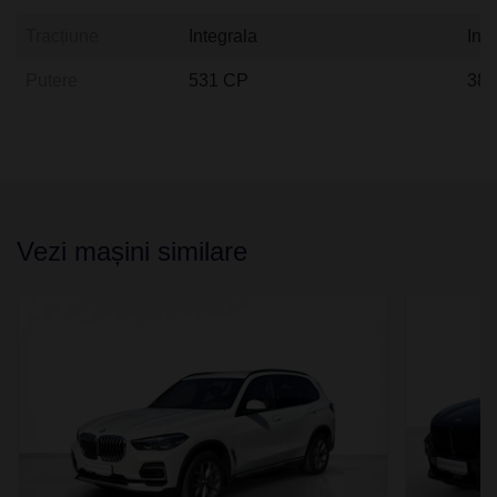
Tracțiune
Integrala
Int
Putere
531 CP
38
Vezi mașini similare