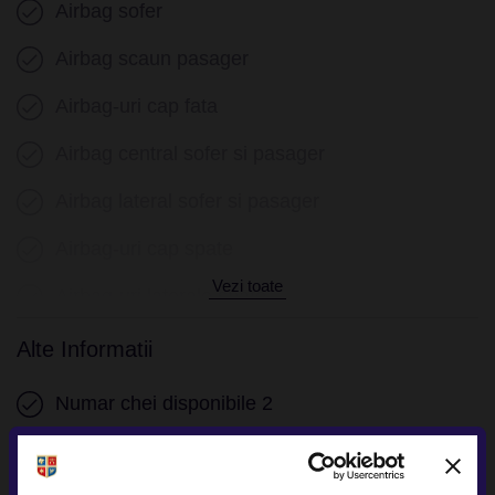
Airbag sofer
Airbag scaun pasager
Airbag-uri cap fata
Airbag central sofer si pasager
Airbag lateral sofer si pasager
Airbag-uri cap spate
Vezi toate
Airbag-uri laterale spate
Isofix
Alte Informatii
Numar chei disponibile 2