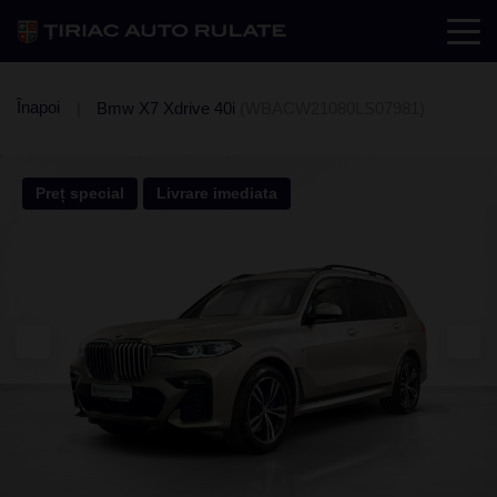
Înapoi
Bmw X7 Xdrive 40i
(WBACW21080LS07981)
Preț special
Livrare imediata