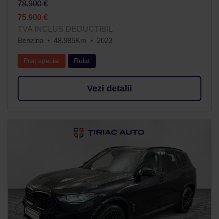
78.900 €
75.900 €
TVA INCLUS DEDUCTIBIL
Benzina
48.985Km
2023
Preț special
Rulat
Vezi detalii