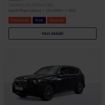
TVA INCLUS DEDUCTIBIL
Hybrid Plug-In (benz)
112.425Km
2022
Preț special
Rulat
Rezervat
Vezi detalii