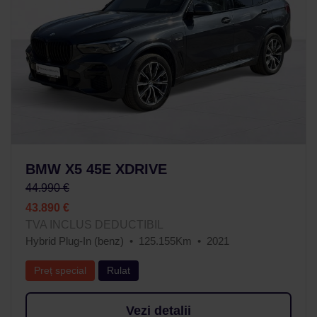
BMW X5 45E XDRIVE
44.990 €
43.890 €
TVA INCLUS DEDUCTIBIL
Hybrid Plug-In (benz)
125.155Km
2021
Preț special
Rulat
Vezi detalii