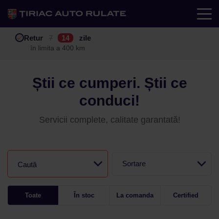
Test drive
Retur
Garanție
Buy back
7
12
14
24
zile
luni
în limita a 400 km
în limita a 25.000 km
Știi ce cumperi. Știi ce
conduci!
Servicii complete, calitate garantată!
Sortare
Caută
Toate
În stoc
La comanda
Certified