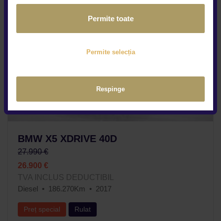
Permite toate
Permite selecția
Respinge
BMW X5 XDRIVE 40D
27.990 €
26.900 €
TVA INCLUS DEDUCTIBIL
Diesel
186.270Km
2017
Preț special
Rulat