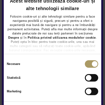
Acest website utilizează cookie-uri și
alte tehnologii similare
Folosim cookie-uri și alte tehnologii similare pentru a face
navigarea posibilă și sigură, precum și pentru a oferi o
experiență mai bună de navigare și pentru a ne îmbunătăți
permanent activitatea. Puteți afla mai multe informații despre
BMW X5 50E
datele prelucrate de noi sau terți parteneri în secțiunea
74.900 €
Despre
și în
Politica privind utilizarea modulelor cookie
.
Puteți opta în bloc pentru toate cookie-urile, una sau mai
72.990 €
multe categorii sau să refuzați toate cookie-urile, apăsând
TVA INCLUS DEDUCTIBIL
butonul corespunzător. Fac excepție cookie-urile necesare,
care sunt activate automat, conform legislației în vigoare.
Hybrid Plug-In (benz)
97.523Km
2024
Selecția
Necesare
Preț special
Rulat
consimțământului
Vezi detalii
Statistică
Marketing