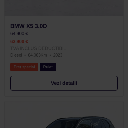
BMW X5 3.0D
64.900 €
63.900 €
TVA INCLUS DEDUCTIBIL
Diesel
84.083Km
2023
Preț special
Rulat
Vezi detalii