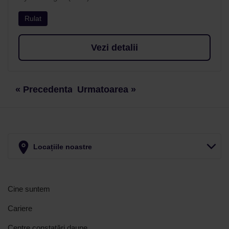
Rulat
Vezi detalii
« Precedenta
Urmatoarea »
Locațiile noastre
Cine suntem
Cariere
Centre constatări daune