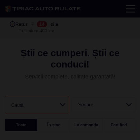
Test drive
Retur
Garanție
Buy back
7
12
14
24
zile
luni
în limita a 400 km
în limita a 25.000 km
Știi ce cumperi. Știi ce
conduci!
Servicii complete, calitate garantată!
Sortare
Caută
Toate
În stoc
La comanda
Certified