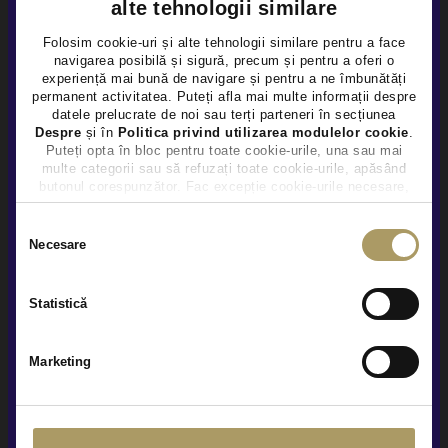
alte tehnologii similare
Folosim cookie-uri și alte tehnologii similare pentru a face
navigarea posibilă și sigură, precum și pentru a oferi o
×
experiență mai bună de navigare și pentru a ne îmbunătăți
permanent activitatea. Puteți afla mai multe informații despre
datele prelucrate de noi sau terți parteneri în secțiunea
BMW X4 XDRIVE
Despre
și în
Politica privind utilizarea modulelor cookie
.
Puteți opta în bloc pentru toate cookie-urile, una sau mai
46.950 €
multe categorii sau să refuzați toate cookie-urile, apăsând
45.490 €
butonul corespunzător. Fac excepție cookie-urile necesare,
care sunt activate automat, conform legislației în vigoare.
TVA INCLUS DEDUCTIBIL
Selecția
Hybrid (benz)
27.343Km
2023
Necesare
consimțământului
Preț special
Rulat
Statistică
Vezi detalii
Marketing