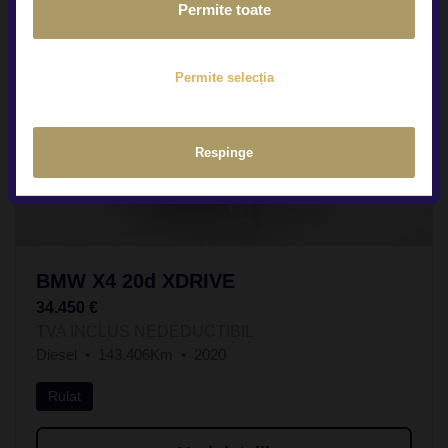
Permite toate
Permite selecția
Respinge
BMW X4 20d XDRIVE
34.450 €
TVA INCLUS NEDEDUCTIBIL
Diesel
143.406Km
2020
Rulat