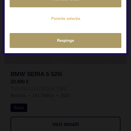
Permite selecția
Respinge
BMW SERIA 5 520i
20.990 €
TVA INCLUS DEDUCTIBIL
Benzina
142.756Km
2020
Rulat
Vezi detalii