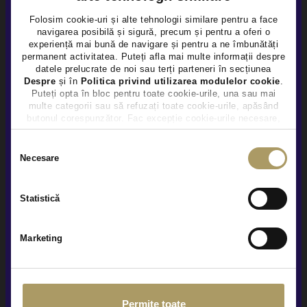
Folosim cookie-uri și alte tehnologii similare pentru a face
navigarea posibilă și sigură, precum și pentru a oferi o
×
experiență mai bună de navigare și pentru a ne îmbunătăți
permanent activitatea. Puteți afla mai multe informații despre
datele prelucrate de noi sau terți parteneri în secțiunea
Despre
și în
Politica privind utilizarea modulelor cookie
.
BMW SERIA 5 550e xDrive M-Sport
Puteți opta în bloc pentru toate cookie-urile, una sau mai
multe categorii sau să refuzați toate cookie-urile, apăsând
59.900 €
butonul corespunzător. Fac excepție cookie-urile necesare,
TVA INCLUS DEDUCTIBIL
care sunt activate automat, conform legislației în vigoare.
Hybrid Plug-In (benz)
58.634Km
2023
Selecția
Necesare
consimțământului
Rulat
Statistică
Vezi detalii
Marketing
Permite toate