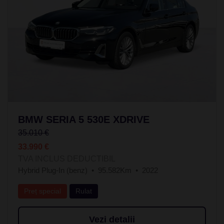
BMW SERIA 5 530E XDRIVE
35.010 €
33.990 €
TVA INCLUS DEDUCTIBIL
Hybrid Plug-In (benz)
95.582Km
2022
Preț special
Rulat
Vezi detalii