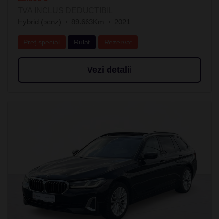
TVA INCLUS DEDUCTIBIL
Hybrid (benz)
89.663Km
2021
Preț special
Rulat
Rezervat
Vezi detalii