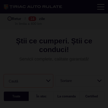
Test drive
Retur
Garanție
Buy back
7
12
14
24
zile
luni
în limita a 400 km
în limita a 25.000 km
Știi ce cumperi. Știi ce
conduci!
Servicii complete, calitate garantată!
Sortare
Caută
Toate
În stoc
La comanda
Certified