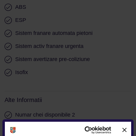
Sistem recunoastere indicatoare de viteza
ABS
Faruri cu temporizator
ESP
Lumini de zi LED
Sistem franare automata pietoni
Stopuri LED
Sistem activ franare urgenta
Sistem Start/Stop
Sistem avertizare pre-coliziune
Senzori presiune roti
Isofix
Frana parcare electrica
Alte Informatii
Numar chei disponibile 2