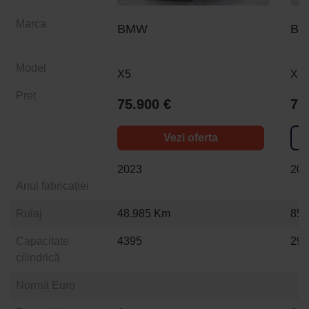
Marca
BMW
B
Model
X5
X6
Preț
75.900 €
71
Vezi oferta
2023
20
Anul fabricației
Rulaj
48.985 Km
85.
Capacitate
4395
29
cilindrică
Normă Euro