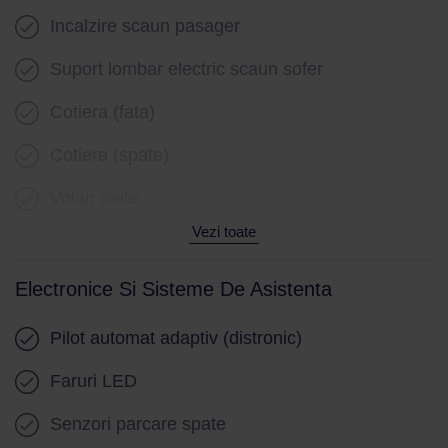
Incalzire scaun pasager
Suport lombar electric scaun sofer
Cotiera (fata)
Cotiera (spate)
Volan piele
Vezi toate
Volan cu comenzi
Senzor ploaie
Electronice Si Sisteme De Asistenta
Geamuri electrice fata
Pilot automat adaptiv (distronic)
Geamuri electrice spate
Faruri LED
Stergatoare parbriz
Senzori parcare spate