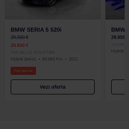
BMW SERIA 5 520i
BMW S
29.900 €
29.950 
TVA INCL
28.800 €
Hybrid Pl
TVA INCLUS DEDUCTIBIL
Hybrid (benz)
89.663 Km
2021
Pret special
Vezi oferta