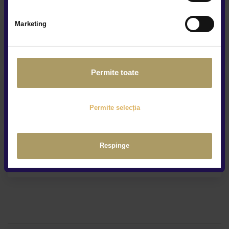
Marketing
Service și asistență rutieră
Permite toate
Contract Buy-Back & Trade-In
Permite selecția
Respinge
Livrare la domiciliu