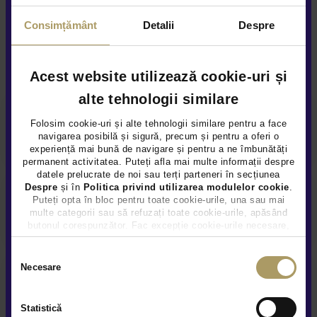
Consimțământ
Detalii
Despre
Alte servicii disponibile
Acest website utilizează cookie-uri și
alte tehnologii similare
Folosim cookie-uri și alte tehnologii similare pentru a face
Finantare flexibila
navigarea posibilă și sigură, precum și pentru a oferi o
experiență mai bună de navigare și pentru a ne îmbunătăți
permanent activitatea. Puteți afla mai multe informații despre
datele prelucrate de noi sau terți parteneri în secțiunea
Despre
și în
Politica privind utilizarea modulelor cookie
.
Puteți opta în bloc pentru toate cookie-urile, una sau mai
Garanție extinsă
multe categorii sau să refuzați toate cookie-urile, apăsând
butonul corespunzător. Fac excepție cookie-urile necesare,
care sunt activate automat, conform legislației în vigoare.
Selecția
Necesare
consimțământului
Prezentare video la distanta
Statistică