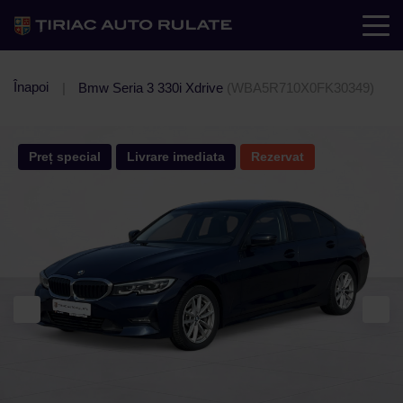
Înapoi
Bmw Seria 3 330i Xdrive
(WBA5R710X0FK30349)
Preț special
Livrare imediata
Rezervat