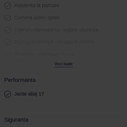
Asistenta la parcare
Camera video spate
Oglinzi exterioare cu reglare electrica
Oglinzi exterioare rabatabile electric
Asistenta schimbare banda
Vezi toate
Lane assist
Limitator viteza
Performanta
Asistenta la franare
Jante aliaj 17
Controlul tractiunii
Asistenta in panta
Siguranta