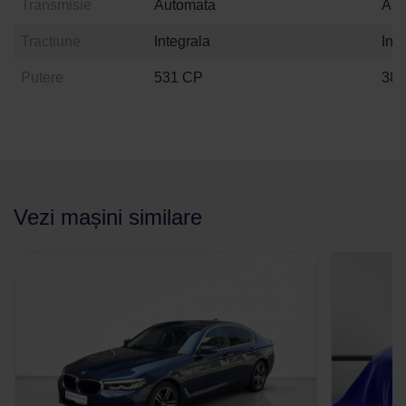
Transmisie
Automata
Aut
Tracțiune
Integrala
Int
Putere
531 CP
38
Vezi mașini similare