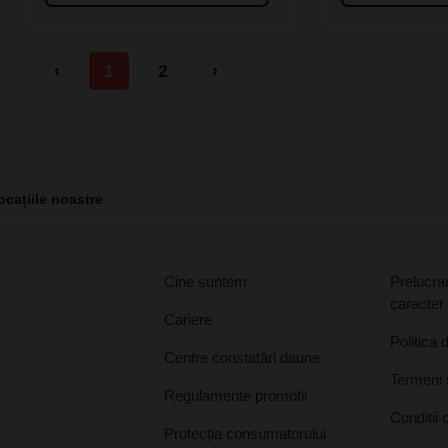
‹
1
2
›
cațiile noastre
Cine suntem
Prelucrar
caracter
Cariere
Politica 
Centre constatări daune
Termeni ș
Regulamente promotii
Conditii 
Protecția consumatorului