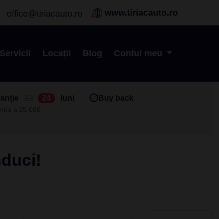
www.tiriacauto.ro
office@tiriacauto.ro
Servicii
Locații
Blog
Contul meu
anție
12
24
luni
Buy back
imita a 25.000
nduci!