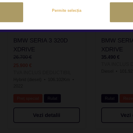
Permite selecția
BMW SERIA 3 320D
BMW SERIA
XDRIVE
XDRIVE
26.700 €
35.490 €
TVA INCLUS 
25.900 €
Diesel
101.9
TVA INCLUS DEDUCTIBIL
Hybrid (diesel)
106.102Km
2022
Preț special
Rulat
Rulat
Reze
Vezi detalii
Vezi 