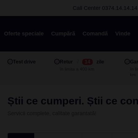
Call Center
0374.14.14.14
Oferte speciale
Cumpără
Comandă
Vinde
Test drive
Retur
7
14
zile
Gar
în limita a 400 km
în l
km
Știi ce cumperi. Știi ce co
Servicii complete, calitate garantată!