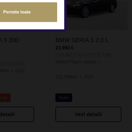
Permite toate
 3 20D
BMW SERIA 3 2.0 L
23.990 €
TVA INCLUS DEDUCTIBIL
Hybrid Plug-In (benz)
DEDUCTIBIL
25Km
2022
101.786Km
2023
rvat
Rulat
detalii
Vezi detalii