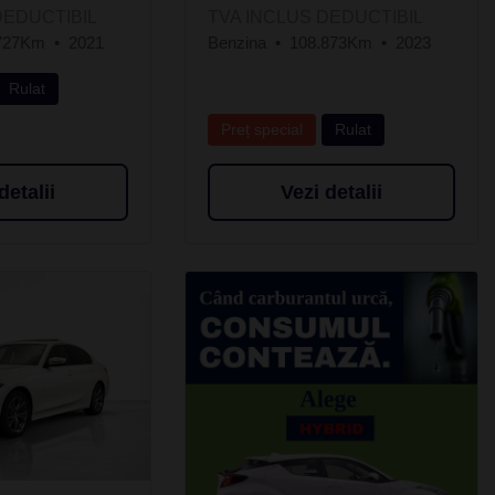
DEDUCTIBIL
TVA INCLUS DEDUCTIBIL
727Km
2021
Benzina
108.873Km
2023
Rulat
Preț special
Rulat
detalii
Vezi detalii