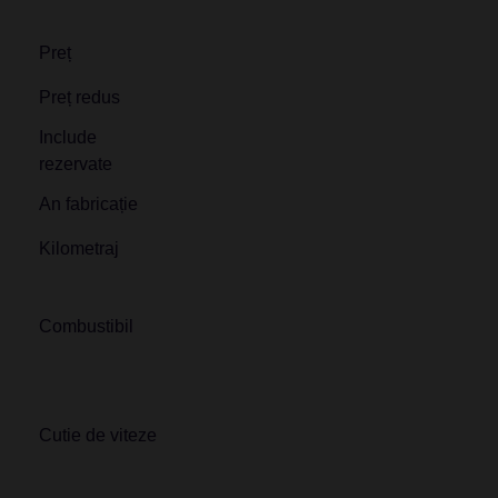
Preț
Preț redus
Include
rezervate
An fabricație
Kilometraj
Combustibil
Cutie de viteze