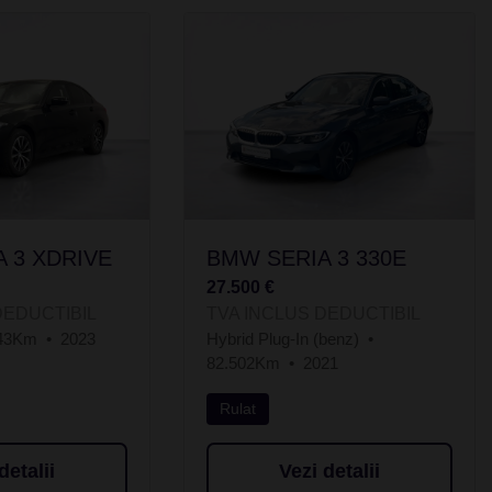
 3 XDRIVE
BMW SERIA 3 330E
27.500 €
DEDUCTIBIL
TVA INCLUS DEDUCTIBIL
743Km
2023
Hybrid Plug-In (benz)
82.502Km
2021
Rulat
detalii
Vezi detalii