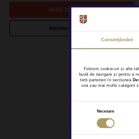
Arată 20 de oferte
Resetează filtrele
Consimțământ
Folosim cookie-uri și alte te
bună de navigare și pentru a ne
terți parteneri în secțiunea
De
una sau mai multe categorii s
Necesare