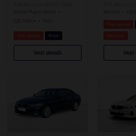
TVA INCLUS DEDUCTIBIL
TVA INCLUS 
Hybrid Plug-In (benz)
Benzina
119.
118.743Km
2021
Preț special
Preț special
Rulat
Rezervat
Vezi detalii
Vezi 