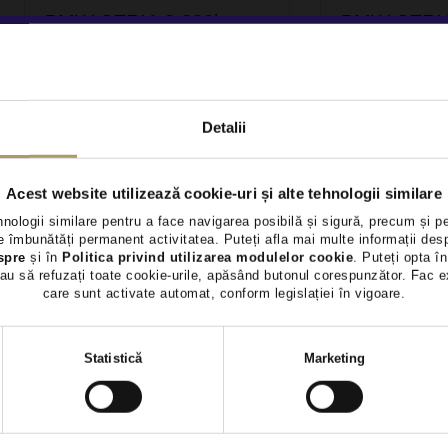
BMW SERIA 3 330i
BMW SERIA
XDRIVE
XDRIVE
26.800 €
31.900 €
26.400 €
30.490 €
Detalii
TVA INCLUS DEDUCTIBIL
TVA INCLUS 
Benzina
104.720Km
2020
Diesel
98.41
Acest website utilizează cookie-uri și alte tehnologii similare
Preț special
Rulat
Preț special
hnologii similare pentru a face navigarea posibilă și sigură, precum și p
Rezervat
Rezervat
 îmbunătăți permanent activitatea. Puteți afla mai multe informații des
spre
și în
Politica privind utilizarea modulelor cookie
. Puteți opta în
au să refuzați toate cookie-urile, apăsând butonul corespunzător. Fac e
Vezi detalii
Vezi 
care sunt activate automat, conform legislației în vigoare.
Selecția
Statistică
Marketing
consimțământului