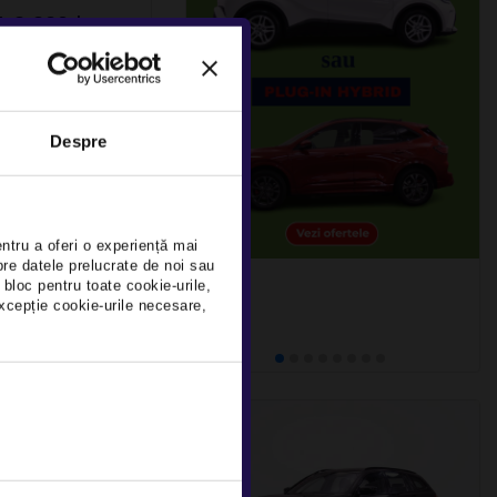
 3 320d
Despre
DEDUCTIBIL
×
7Km
2023
Rulat
entru a oferi o experiență mai
pre datele prelucrate de noi sau
 bloc pentru toate cookie-urile,
xcepție cookie-urile necesare,
detalii