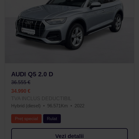
AUDI Q5 2.0 D
36.555 €
34.990 €
TVA INCLUS DEDUCTIBIL
Hybrid (diesel)
96.571Km
2022
Preț special
Rulat
Vezi detalii