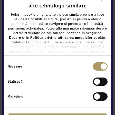
alte tehnologii similare
Folosim cookie-uri și alte tehnologii similare pentru a face
navigarea posibilă și sigură, precum și pentru a oferi o
experiență mai bună de navigare și pentru a ne îmbunătăți
permanent activitatea. Puteți afla mai multe informații despre
datele prelucrate de noi sau terți parteneri în secțiunea
AUDI Q5 2.0L
Despre
și în
Politica privind utilizarea modulelor cookie
.
35.950 €
Puteți opta în bloc pentru toate cookie-urile, una sau mai
multe categorii sau să refuzați toate cookie-urile, apăsând
34.790 €
butonul corespunzător. Fac excepție cookie-urile necesare,
TVA INCLUS DEDUCTIBIL
care sunt activate automat, conform legislației în vigoare.
Hybrid Plug-In (benz)
111.374Km
2022
Selecția
Necesare
consimțământului
Preț special
Rulat
Statistică
Vezi detalii
Marketing