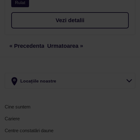
Rulat
Vezi detalii
« Precedenta
Urmatoarea »
Locațiile noastre
Cine suntem
Cariere
Centre constatări daune