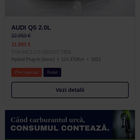
AUDI Q5 2.0L
32.950 €
31.900 €
TVA INCLUS DEDUCTIBIL
Hybrid Plug-In (benz)
114.370Km
2021
Preț special
Rulat
Vezi detalii