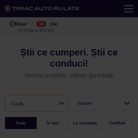
Test drive
Retur
Garanție
Buy back
7
12
14
24
zile
luni
în limita a 400 km
în limita a 25.000 km
Știi ce cumperi. Știi ce
conduci!
Servicii complete, calitate garantată!
Sortare
Caută
Toate
În stoc
La comanda
Certified