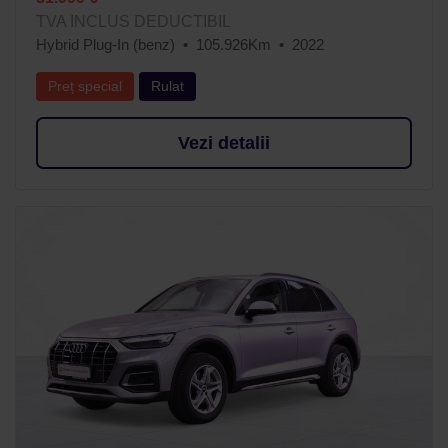
TVA INCLUS DEDUCTIBIL
Hybrid Plug-In (benz)
105.926Km
2022
Preț special
Rulat
Vezi detalii