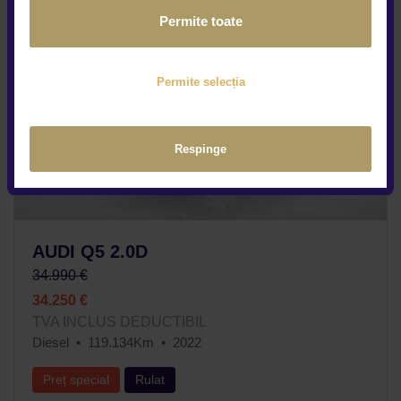
Permite toate
Permite selecția
Respinge
AUDI Q5 2.0D
34.990 €
34.250 €
TVA INCLUS DEDUCTIBIL
Diesel
119.134Km
2022
Preț special
Rulat