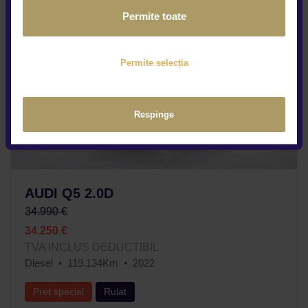
Permite toate
Permite selecția
Respinge
AUDI Q5 2.0D
34.990 €
34.250 €
TVA INCLUS DEDUCTIBIL
Diesel
119.134Km
2022
Preț special
Rulat