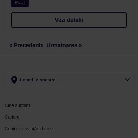
Rulat
Vezi detalii
« Precedenta
Urmatoarea »
Locațiile noastre
Cine suntem
Cariere
Centre constatări daune