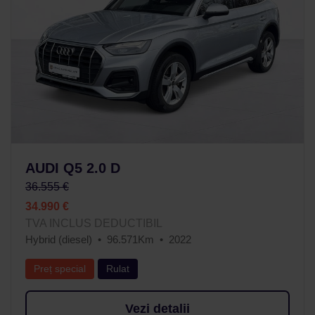
AUDI Q5 2.0 D
36.555 €
34.990 €
TVA INCLUS DEDUCTIBIL
Hybrid (diesel)
96.571Km
2022
Preț special
Rulat
Vezi detalii