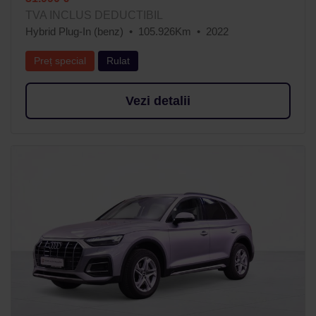
TVA INCLUS DEDUCTIBIL
Hybrid Plug-In (benz)
105.926Km
2022
Preț special
Rulat
Vezi detalii