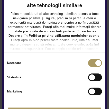
alte tehnologii similare
Folosim cookie-uri și alte tehnologii similare pentru a face
navigarea posibilă și sigură, precum și pentru a oferi o
experiență mai bună de navigare și pentru a ne îmbunătăți
permanent activitatea. Puteți afla mai multe informații despre
datele prelucrate de noi sau terți parteneri în secțiunea
AUDI Q5 2.0L
Despre
și în
Politica privind utilizarea modulelor cookie
.
35.950 €
Puteți opta în bloc pentru toate cookie-urile, una sau mai
multe categorii sau să refuzați toate cookie-urile, apăsând
34.790 €
butonul corespunzător. Fac excepție cookie-urile necesare,
TVA INCLUS DEDUCTIBIL
care sunt activate automat, conform legislației în vigoare.
Hybrid Plug-In (benz)
111.374Km
2022
Selecția
Necesare
consimțământului
Preț special
Rulat
Statistică
Vezi detalii
Marketing