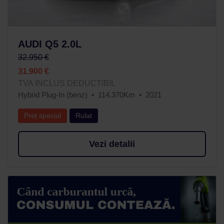
AUDI Q5 2.0L
32.950 €
31.900 €
TVA INCLUS DEDUCTIBIL
Hybrid Plug-In (benz)
114.370Km
2021
Preț special
Rulat
Vezi detalii