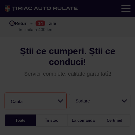
Test drive
Retur
Garanție
Buy back
7
12
14
24
zile
luni
în limita a 400 km
în limita a 25.000 km
Știi ce cumperi. Știi ce
conduci!
Servicii complete, calitate garantată!
Sortare
Caută
Toate
În stoc
La comanda
Certified