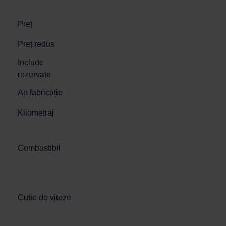
Preț
Preț redus
Include
rezervate
An fabricație
Kilometraj
Combustibil
Cutie de viteze