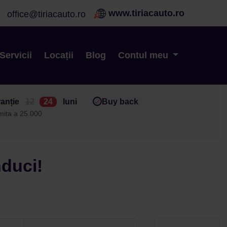
www.tiriacauto.ro
office@tiriacauto.ro
Servicii
Locații
Blog
Contul meu
anție
12
24
luni
Buy back
imita a 25.000
nduci!