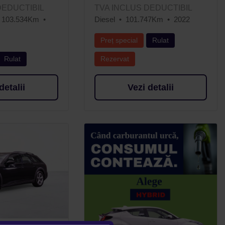
DEDUCTIBIL
TVA INCLUS DEDUCTIBIL
103.534Km
Diesel
101.747Km
2022
Preț special
Rulat
Rulat
Rezervat
detalii
Vezi detalii