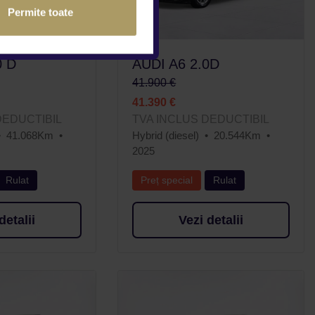
Permite toate
0 D
AUDI A6 2.0D
41.900 €
41.390 €
DEDUCTIBIL
TVA INCLUS DEDUCTIBIL
41.068Km
Hybrid (diesel)
20.544Km
2025
Rulat
Preț special
Rulat
detalii
Vezi detalii