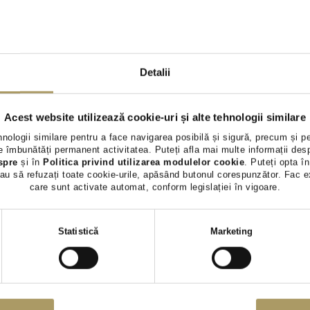
AUDI A6 2.0 L
AUDI A6 2.
43.990 €
29.900 €
40.990 €
28.500 €
TVA INCLUS DEDUCTIBIL
TVA INCLUS 
Detalii
Hybrid Plug-In (benz)
Diesel
146.9
99.265Km
2024
Acest website utilizează cookie-uri și alte tehnologii similare
Preț special
Rulat
Preț special
hnologii similare pentru a face navigarea posibilă și sigură, precum și p
 îmbunătăți permanent activitatea. Puteți afla mai multe informații des
spre
și în
Politica privind utilizarea modulelor cookie
. Puteți opta în
Vezi detalii
Vezi 
au să refuzați toate cookie-urile, apăsând butonul corespunzător. Fac e
care sunt activate automat, conform legislației în vigoare.
Selecția
Statistică
Marketing
consimțământului