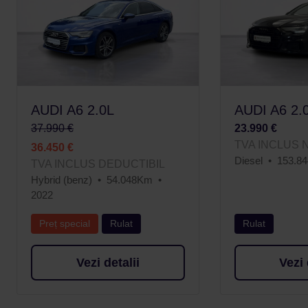
AUDI A6 2.0L
AUDI A6 2.
37.990 €
23.990 €
TVA INCLUS 
36.450 €
Diesel
153.8
TVA INCLUS DEDUCTIBIL
Hybrid (benz)
54.048Km
2022
Preț special
Rulat
Rulat
Vezi detalii
Vezi 