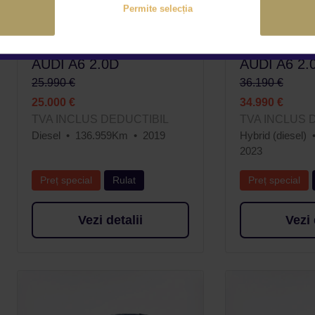
Permite selecția
AUDI A6 2.0D
AUDI A6 2.
25.990 €
36.190 €
25.000 €
34.990 €
TVA INCLUS DEDUCTIBIL
TVA INCLUS 
Diesel
136.959Km
2019
Hybrid (diesel)
2023
Preț special
Rulat
Preț special
Vezi detalii
Vezi 