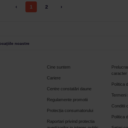
‹
1
2
›
cațiile noastre
Cine suntem
Prelucrar
caracter
Cariere
Politica 
Centre constatări daune
Termeni ș
Regulamente promotii
Conditii 
Protecția consumatorului
Politica 
Raportari privind protectia
avertizorilor in interes public
Setari c