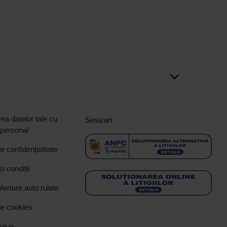
ea datelor tale cu
Sesizari
 personal
de confidențialitate
i condiții
ofertare auto rulate
de cookies
ookie