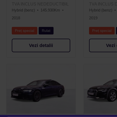
TVA INCLUS NEDEDUCTIBIL
TVA INCLUS 
Hybrid (benz)
145.930Km
Hybrid (benz)
2018
2019
Preț special
Rulat
Preț special
Vezi detalii
Vezi 