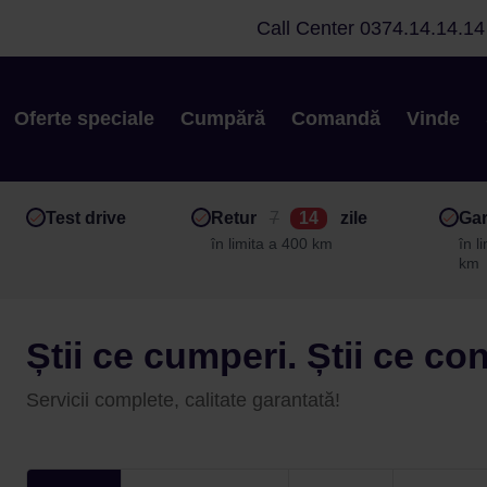
Call Center
0374.14.14.14
Oferte speciale
Cumpără
Comandă
Vinde
Test drive
Retur
7
14
zile
Gar
în limita a 400 km
în l
km
Știi ce cumperi. Știi ce co
Servicii complete, calitate garantată!