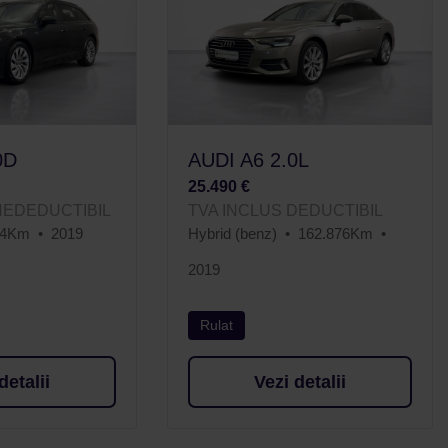
0D
AUDI A6 2.0L
25.490 €
NEDEDUCTIBIL
TVA INCLUS DEDUCTIBIL
44Km
2019
Hybrid (benz)
162.876Km
2019
Rulat
detalii
Vezi detalii