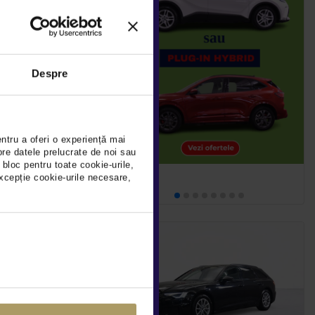
0 D
DEDUCTIBIL
Despre
10Km
2021
Rulat
entru a oferi o experiență mai
pre datele prelucrate de noi sau
 bloc pentru toate cookie-urile,
detalii
xcepție cookie-urile necesare,