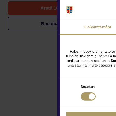
Arată 18 de oferte
Resetează filtrele
Consimțământ
Folosim cookie-uri și alte te
bună de navigare și pentru a ne
terți parteneri în secțiunea
De
una sau mai multe categorii s
Necesare