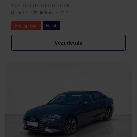
TVA INCLUS DEDUCTIBIL
Diesel
122.368Km
2021
Preț special
Rulat
Vezi detalii