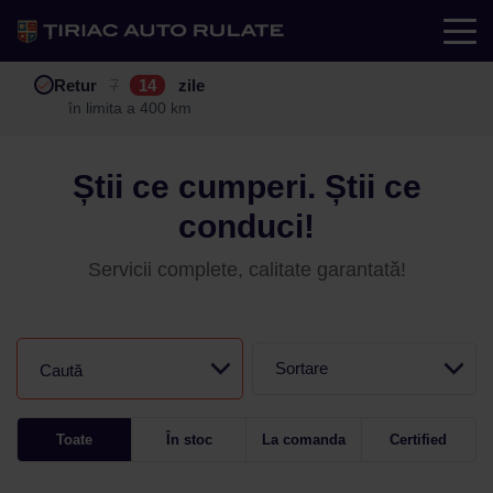
Test drive
Retur
Garanție
Buy back
7
12
14
24
zile
luni
în limita a 400 km
în limita a 25.000 km
Știi ce cumperi. Știi ce
conduci!
Servicii complete, calitate garantată!
Sortare
Caută
Toate
În stoc
La comanda
Certified