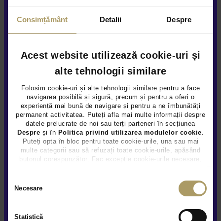
Consimțământ
Detalii
Despre
Acest website utilizează cookie-uri și
alte tehnologii similare
Folosim cookie-uri și alte tehnologii similare pentru a face
navigarea posibilă și sigură, precum și pentru a oferi o
experiență mai bună de navigare și pentru a ne îmbunătăți
permanent activitatea. Puteți afla mai multe informații despre
datele prelucrate de noi sau terți parteneri în secțiunea
Despre
și în
Politica privind utilizarea modulelor cookie
.
Puteți opta în bloc pentru toate cookie-urile, una sau mai
multe categorii sau să refuzați toate cookie-urile, apăsând
butonul corespunzător. Fac excepție cookie-urile necesare,
care sunt activate automat, conform legislației în vigoare.
Selecția
Necesare
consimțământului
Statistică