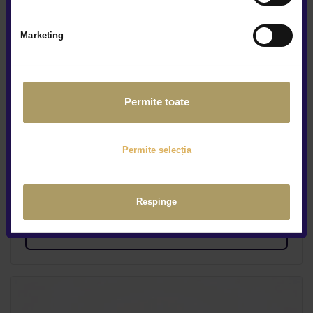
Marketing
AUDI A4 2.0D
Permite toate
20.990 €
19.990 €
TVA INCLUS NEDEDUCTIBIL
Permite selecția
Diesel
130.445Km
2019
Preț special
Rulat
Respinge
Vezi detalii