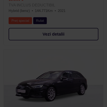
TVA INCLUS DEDUCTIBIL
Hybrid (benz)
144.771Km
2021
Preț special
Rulat
Vezi detalii