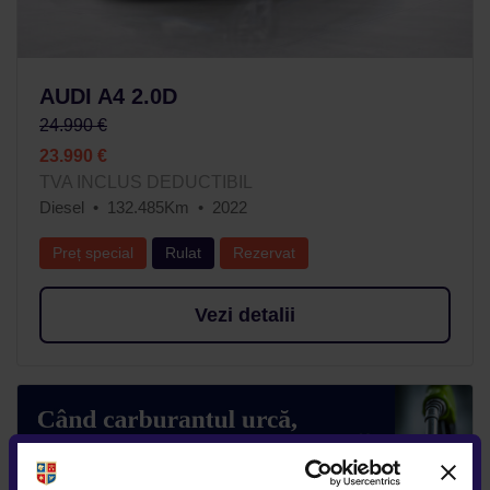
AUDI A4 2.0D
24.990 €
23.990 €
TVA INCLUS DEDUCTIBIL
Diesel
132.485Km
2022
Preț special
Rulat
Rezervat
Vezi detalii