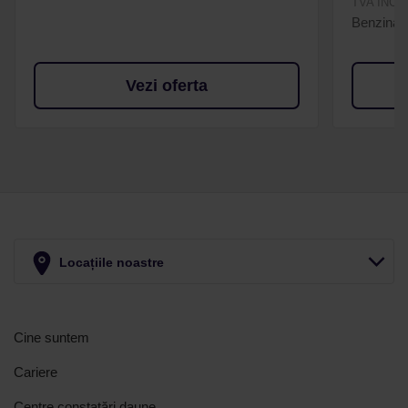
TVA INCL
Benzina
Vezi oferta
Locațiile noastre
Cine suntem
Cariere
Centre constatări daune