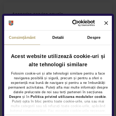
Acoperire service anuala
Consimțământ
Detalii
Despre
Asistenta rutiera garantata
Acest website utilizează cookie-uri și
alte tehnologii similare
Folosim cookie-uri și alte tehnologii similare pentru a face
navigarea posibilă și sigură, precum și pentru a oferi o
experiență mai bună de navigare și pentru a ne îmbunătăți
permanent activitatea. Puteți afla mai multe informații despre
datele prelucrate de noi sau terți parteneri în secțiunea
Despre
și în
Politica privind utilizarea modulelor cookie
.
Puteți opta în bloc pentru toate cookie-urile, una sau mai
multe categorii sau să refuzați toate cookie-urile, apăsând
butonul corespunzător. Fac excepție cookie-urile necesare,
Mercedes me
care sunt activate automat, conform legislației în vigoare.