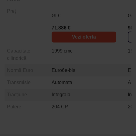
Preț
GLC
GL
71.886 €
98.
Vezi oferta
Capacitate
1999 cmc
199
cilindrică
Normă Euro
Euro6e-bis
Eur
Transmisie
Automata
Aut
Tracțiune
Integrala
Int
Putere
204 CP
20