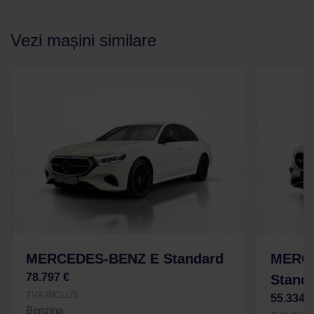
Vezi mașini similare
MERCEDES-BENZ E Standard
MERC
78.797 €
Stand
TVA INCLUS
55.334 
Benzina