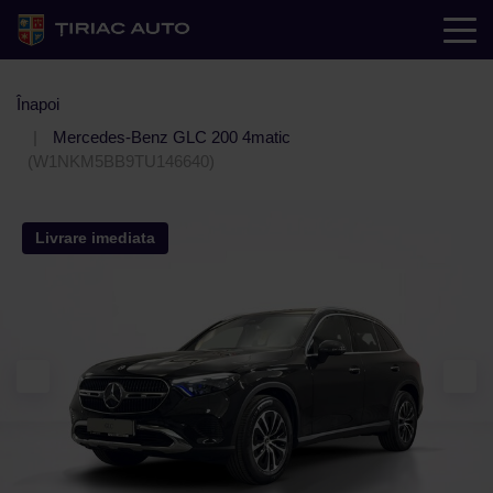
Înapoi
Mercedes-Benz GLC 200 4matic
(W1NKM5BB9TU146640)
Livrare imediata